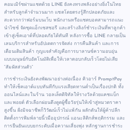
คอมเมิร์ซผ่านแชตด้วย LINE ยังคงทรงพลังอย่างยิ่งในไทย
สำหรับลูกค้าจำนวนมาก แชตโดยตรงรู้สึกปลอดภัยและ
สะดวกกว่าฟอร์มบนเว็บ พนักงานหรือแชตบอตสามารถแนะ
นำไซซ์ จัดชุดแอ็กเซสซอรี และสร้างลิงก์ชำระเงินที่พาลูกค้า
เข้าสู่เช็คเอาต์ที่ปลอดภัยได้ทันที หลังการซื้อ LINE กลายเป็น
เลนบริการสำหรับอัปเดตการจัดส่ง การคืนสินค้า และการ
เตือนเติมสินค้า กุญแจสำคัญคือการบาลานซ์ความอบอุ่น
แบบมนุษย์กับอัตโนมัติเพื่อให้เวลาตอบกลับเร็วโดยไม่เสีย
“สัมผัสส่วนตัว”
การชำระเงินยังคงพัฒนาอย่างต่อเนื่อง คิวอาร์ PromptPay
ทำให้เช็คเอาต์แบบทันทีกับแรงเสียดทานต่ำเป็นเรื่องปกติ ทั้ง
ออนไลน์และในร้าน วอลเล็ตดิจิทัลให้รางวัลด้วยแคชแบ็ก
และพอยต์ ตัวเลือกผ่อนดึงดูดผู้ซื้อวัยรุ่นให้เข้าสู่หมวดราคา
สูงขึ้น ฝั่งมิจฉาชีพก็วิวัฒน์เร็วไม่แพ้กัน ผลักดันให้ผู้ค้าปลีก
ติดตั้งการพิมพ์ลายนิ้วมืออุปกรณ์ แอนะลิติกส์พฤติกรรม และ
การยืนยันแบบยกระดับเมื่อความเสี่ยงพุ่ง หลักฐานการชำระ