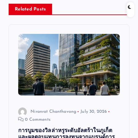
v
Related Posts
i
g
a
t
i
o
Niranrat Chanthavong
July 30, 2026
n
0 Comments
การบูมของวิลล่าหรูระดับอัลตร้าในภูเก็ต
และผลตอบแทนการลงทุนจากแบรนด์การ