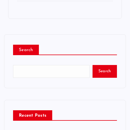
Search
Search
Recent Posts