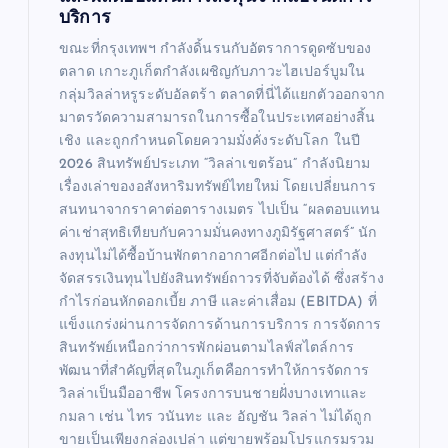
บริการ
ขณะที่กรุงเทพฯ กำลังดิ้นรนกับอัตราการดูดซับของ
ตลาด เกาะภูเก็ตกำลังเผชิญกับภาวะไฮเปอร์บูมใน
กลุ่มวิลล่าหรูระดับอัลตร้า ตลาดที่นี่ได้แยกตัวออกจาก
มาตรวัดความสามารถในการซื้อในประเทศอย่างสิ้น
เชิง และถูกกำหนดโดยความมั่งคั่งระดับโลก ในปี
2026 สินทรัพย์ประเภท “วิลล่าเขตร้อน” กำลังนิยาม
เรื่องเล่าของอสังหาริมทรัพย์ไทยใหม่ โดยเปลี่ยนการ
สนทนาจากราคาต่อตารางเมตร ไปเป็น “ผลตอบแทน
ค่าเช่าสุทธิเทียบกับความมั่นคงทางภูมิรัฐศาสตร์” นัก
ลงทุนไม่ได้ซื้อบ้านพักตากอากาศอีกต่อไป แต่กำลัง
จัดสรรเงินทุนไปยังสินทรัพย์ถาวรที่จับต้องได้ ซึ่งสร้าง
กำไรก่อนหักดอกเบี้ย ภาษี และค่าเสื่อม (EBITDA) ที่
แข็งแกร่งผ่านการจัดการด้านการบริการ การจัดการ
สินทรัพย์เหนือกว่าการพักผ่อนตามไลฟ์สไตล์การ
พัฒนาที่สำคัญที่สุดในภูเก็ตคือการทำให้การจัดการ
วิลล่าเป็นมืออาชีพ โครงการบนชายฝั่งบางเทาและ
กมลา เช่น ไทร วนันทะ และ อัญชัน วิลล่า ไม่ได้ถูก
ขายเป็นเพียงกล่องเปล่า แต่ขายพร้อมโปรแกรมรวม