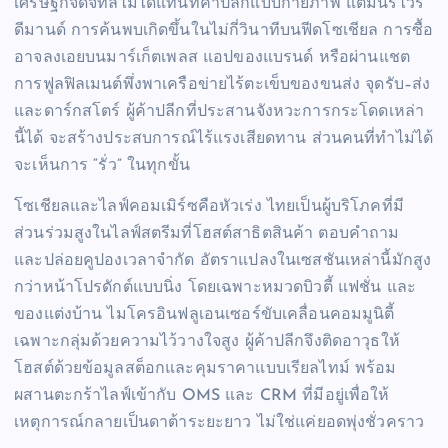
เศรษฐกิจดิจิทัลไม่ได้แทนที่ค้าปลีกแบบกายภาพ แต่มันรีไวร์
ดีมานด์ การค้นพบเกิดขึ้นในไม่กี่วินาทีบนฟีดโซเชียล การซื้อ
อาจลงเอยบนมาร์เก็ตเพลส แอปของแบรนด์ หรือผ่านแชต
การฟูลฟิลเมนต์พึ่งพาเครือข่ายไร้ตะเข็บของขนส่ง จุดรับ–ส่ง
และดาร์กสโตร์ ผู้ค้าปลีกที่ประสานจังหวะการกระโดดเหล่า
นี้ได้ จะสร้างประสบการณ์ไร้แรงเสียดทาน ส่วนคนที่ทำไม่ได้
จะเห็นการ “รั่ว” ในทุกขั้น
โซเชียลและไลฟ์คอมเมิร์ซคือหัวเร่ง ไทยเป็นผู้บริโภคที่มี
ส่วนร่วมสูงในไลฟ์สตรีมที่โฮสต์สาธิตสินค้า ตอบคำถาม
และปล่อยคูปองเวลาจำกัด อัตราแปลงในเซสชันเหล่านี้มักสูง
กว่าหน้าโปรดักต์แบบนิ่ง โดยเฉพาะหมวดบิวตี้ แฟชั่น และ
ของแต่งบ้าน ไมโครอินฟลูเอนเซอร์ขับเคลื่อนคอมมูนิตี้
เฉพาะกลุ่มด้วยความไว้วางใจสูง ผู้ค้าปลีกจึงติดอาวุธให้
โฮสต์ด้วยข้อมูลสต็อกและคุมราคาแบบเรียลไทม์ พร้อม
ผสานตะกร้าไลฟ์เข้ากับ OMS และ CRM ที่มีอยู่เพื่อให้
เหตุการณ์กลายเป็นดาต้าระยะยาว ไม่ใช่แค่ยอดพุ่งชั่วคราว