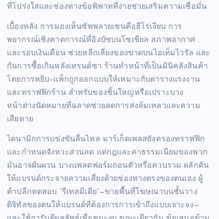
ที่โปร่งใสและช่องทางข้อพิพาทที่ง่ายช่วยเสริมความเชื่อมั่น
เบื้องหลัง การมองเห็นซัพพลายเชนคือฮีโร่เงียบ การ
พยากรณ์เชิงคาดการณ์ที่อิงบัซบนโซเชียล สภาพอากาศ
และรอบเงินเดือน ช่วยหลีกเลี่ยงของขาดบนไอเท็มไวรัล และ
กันการซื้อเกินหลังเทรนด์ซา ร้านทำหน้าที่เป็นมินิคลังสินค้า
โดยการหยิบ–แพ็กถูกออกแบบให้เหมาะกับตารางแรงงาน
และทราฟฟิกร้าน สำหรับของชิ้นใหญ่หรือเปราะบาง
หน้าต่างนัดหมายที่ฉลาดช่วยลดการส่งล้มเหลวและความ
เสียหาย
ไดนามิกการแข่งขันลื่นไหล มาร์เก็ตเพลสยังครองทราฟฟิก
และกำหนดจังหวะส่วนลด แต่กฎและค่าธรรมเนียมของพวก
มันอาจผันผวน บางแพลตฟอร์มถอนตัวหรือควบรวม ผลักดัน
ให้แบรนด์กระจายความเสี่ยงด้วยช่องทางตรงของตนเอง ผู้
ค้าปลีกทดสอบ “รีเทลมีเดีย”—ขายพื้นที่โฆษณาบนชั้นวาง
ดิจิทัลของตนให้แบรนด์ที่ต้องการการเข้าถึงแบบเจาะจง—
และใช้การันตีผลลัพธ์เพื่อชนะงบ ขณะเดียวกัน ข้อเสนอข้าม