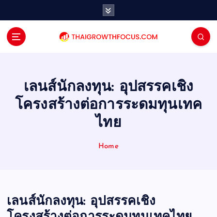
S
k
i
p
t
o
c
o
เลนส์นักลงทุน: อุปสรรคเชิง
n
โครงสร้างต่อการระดมทุนเทค
t
e
ไทย
n
t
Home
เลนส์นักลงทุน: อุปสรรคเชิง