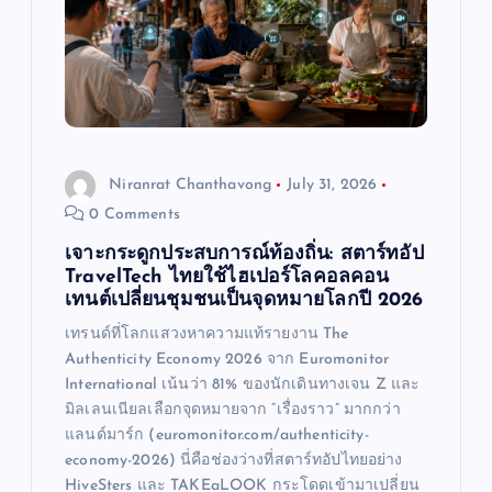
t
i
o
Niranrat Chanthavong
July 31, 2026
n
0 Comments
เจาะกระดูกประสบการณ์ท้องถิ่น: สตาร์ทอัป
TravelTech ไทยใช้ไฮเปอร์โลคอลคอน
เทนต์เปลี่ยนชุมชนเป็นจุดหมายโลกปี 2026
เทรนด์ที่โลกแสวงหาความแท้รายงาน The
Authenticity Economy 2026 จาก Euromonitor
International เน้นว่า 81% ของนักเดินทางเจน Z และ
มิลเลนเนียลเลือกจุดหมายจาก “เรื่องราว” มากกว่า
แลนด์มาร์ก (euromonitor.com/authenticity-
economy-2026) นี่คือช่องว่างที่สตาร์ทอัปไทยอย่าง
HiveSters และ TAKEaLOOK กระโดดเข้ามาเปลี่ยน