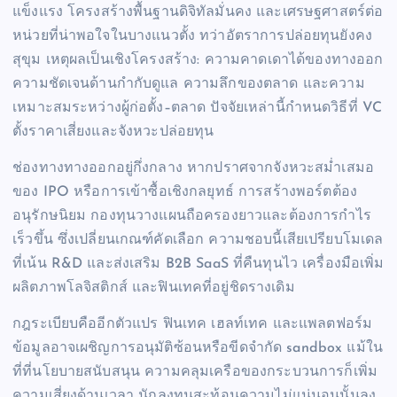
แข็งแรง โครงสร้างพื้นฐานดิจิทัลมั่นคง และเศรษฐศาสตร์ต่อ
หน่วยที่น่าพอใจในบางแนวตั้ง ทว่าอัตราการปล่อยทุนยังคง
สุขุม เหตุผลเป็นเชิงโครงสร้าง: ความคาดเดาได้ของทางออก
ความชัดเจนด้านกำกับดูแล ความลึกของตลาด และความ
เหมาะสมระหว่างผู้ก่อตั้ง–ตลาด ปัจจัยเหล่านี้กำหนดวิธีที่ VC
ตั้งราคาเสี่ยงและจังหวะปล่อยทุน
ช่องทางทางออกอยู่กึ่งกลาง หากปราศจากจังหวะสม่ำเสมอ
ของ IPO หรือการเข้าซื้อเชิงกลยุทธ์ การสร้างพอร์ตต้อง
อนุรักษนิยม กองทุนวางแผนถือครองยาวและต้องการกำไร
เร็วขึ้น ซึ่งเปลี่ยนเกณฑ์คัดเลือก ความชอบนี้เสียเปรียบโมเดล
ที่เน้น R&D และส่งเสริม B2B SaaS ที่คืนทุนไว เครื่องมือเพิ่ม
ผลิตภาพโลจิสติกส์ และฟินเทคที่อยู่ชิดรางเดิม
กฎระเบียบคืออีกตัวแปร ฟินเทค เฮลท์เทค และแพลตฟอร์ม
ข้อมูลอาจเผชิญการอนุมัติซ้อนหรือขีดจำกัด sandbox แม้ใน
ที่ที่นโยบายสนับสนุน ความคลุมเครือของกระบวนการก็เพิ่ม
ความเสี่ยงด้านเวลา นักลงทุนสะท้อนความไม่แน่นอนนั้นลง