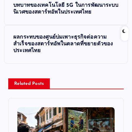
P
บทบาทของเทคโนโลยี 5G ในการพัฒนาระบบ
o
นิเวศของสตาร์ทอัพในประเทศไทย
s
ผลกระทบของศูนย์บ่มเพาะธุรกิจต่อความ
t
สำเร็จของสตาร์ทอัพในตลาดที่ขยายตัวของ
ประเทศไทย
n
a
v
Related Posts
i
g
a