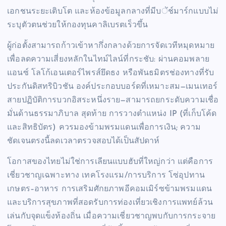
เอกชนระยะเติบโต และห้องข้อมูลกลางที่มีบेंช์มาร์กแบบไม่
ระบุตัวตนช่วยให้กองทุนคาลิเบรตเร็วขึ้น
ผู้ก่อตั้งสามารถก้าวเข้าหากึ่งกลางด้วยการจัดเวทีหมุดหมาย
เพื่อลดความเสี่ยงหลักในไทม์ไลน์ที่กระชับ: ผ่านคอมพลาย
แอนซ์ โลโก้เอนเตอร์ไพรส์ยึดธง หรือพันธมิตรช่องทางที่รับ
ประกันดิสทริบิวชัน องค์ประกอบบอร์ดที่เหมาะสม—เมนเทอร์
สายปฏิบัติการบวกอิสระหนึ่งราย—สามารถยกระดับความเชื่อ
มั่นด้านธรรมาภิบาล สุดท้าย การวางตำแหน่ง IP (ที่เก็บโค้ด
และสิทธิบัตร) ควรมองข้ามพรมแดนเพื่อการเงิน; ความ
ชัดเจนตรงนี้ลดเวลาตรวจสอบได้เป็นสัปดาห์
โอกาสของไทยไม่ใช่การเลียนแบบฮับที่ใหญ่กว่า แต่คือการ
เชี่ยวชาญเฉพาะทาง เทคโรงแรม/การบริการ โซ่อุปทาน
เกษตร–อาหาร การเสริมศักยภาพอีคอมเมิร์ซข้ามพรมแดน
และบริการสุขภาพที่สอดรับการท่องเที่ยวเชิงการแพทย์ล้วน
เล่นกับจุดแข็งท้องถิ่น เมื่อความเชี่ยวชาญพบกับการกระจาย