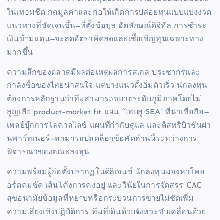
ในเทอมชีต กดมูลค่าและก่อให้เกิดการปล่อยทุนแบบแบ่งงวด
แนวทางที่ชัดเจนขึ้น—ที่ตั้งข้อมูล อัตลักษณ์ดิจิทัล การชำระ
เงินข้ามแดน—จะลดอัตราคิดลดและเชื้อเชิญทุนเฉพาะทาง
มากขึ้น
ความลึกของตลาดมีผลต่อเหตุผลการสเกล ประชากรและ
กำลังซื้อของไทยน่าสนใจ แต่บางแนวตั้งอิ่มตัวเร็ว นักลงทุน
ต้องการหลักฐานว่าทีมสามารถขยายระดับภูมิภาคโดยไม่
สูญเสีย product–market fit แผน “ไทยสู่ SEA” ที่น่าเชื่อถือ—
เพลย์บุ๊กการโลคาลไลซ์ แผนที่กำกับดูแล และดิสทริบิวชันผ่า
นพาร์ทเนอร์—สามารถปลดล็อกข้อคัดค้านนี้ระหว่างการ
พิจารณาของคณะลงทุน
ความพร้อมผู้ก่อตั้งปรากฏในดิลิเจนซ์ นักลงทุนมองหาโคฮ
อร์ตคมชัด เส้นโค้งการคงอยู่ และวินัยในการจัดสรร CAC
สุขอนามัยข้อมูลที่หยาบหรือกระบวนการขายไม่ชัดเพิ่ม
ความเสี่ยงเชิงปฏิบัติการ ทีมที่เดินด้วยจังหวะขับเคลื่อนด้วย