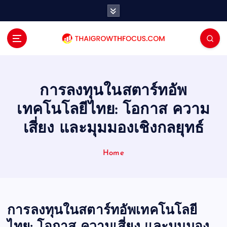
S
k
i
p
t
o
c
o
การลงทุนในสตาร์ทอัพ
n
เทคโนโลยีไทย: โอกาส ความ
t
e
เสี่ยง และมุมมองเชิงกลยุทธ์
n
t
Home
การลงทุนในสตาร์ทอัพเทคโนโลยี