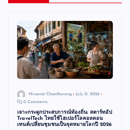
v
i
g
a
t
i
o
Niranrat Chanthavong
July 31, 2026
n
0 Comments
เจาะกระดูกประสบการณ์ท้องถิ่น: สตาร์ทอัป
TravelTech ไทยใช้ไฮเปอร์โลคอลคอน
เทนต์เปลี่ยนชุมชนเป็นจุดหมายโลกปี 2026