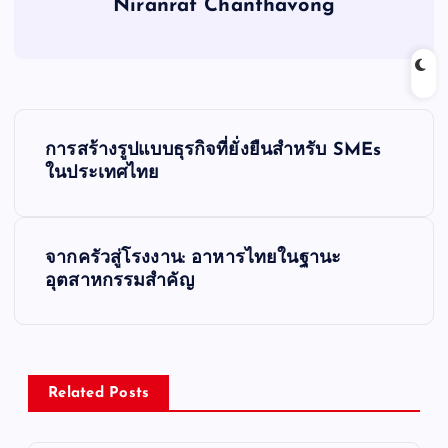
Niranrat Chanthavong
P
การสร้างรูปแบบธุรกิจที่ยั่งยืนสำหรับ SMEs
o
ในประเทศไทย
s
จากครัวสู่โรงงาน: อาหารไทยในฐานะ
t
อุตสาหกรรมสำคัญ
n
a
Related Posts
v