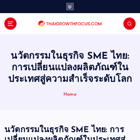
S
k
i
p
t
o
c
o
นวัตกรรมในธุรกิจ SME ไทย:
n
การเปลี่ยนแปลงผลิตภัณฑ์ใน
t
e
ประเทศสู่ความสำเร็จระดับโลก
n
t
Home
นวัตกรรมในธุรกิจ SME ไทย: การ