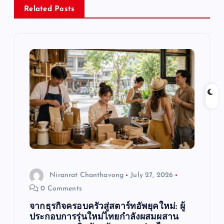
v
Related Posts
i
g
a
t
i
o
Niranrat Chanthavong
July 27, 2026
n
0 Comments
จากธุรกิจครอบครัวสู่สตาร์ทอัพยุคใหม่: ผู้
ประกอบการรุ่นใหม่ไทยกำลังผสมผสาน