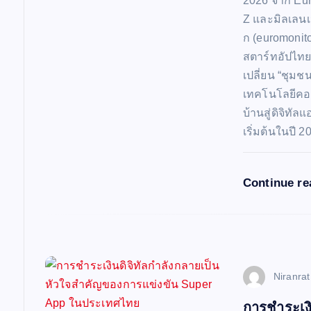
a
2026 จาก Eur
Z และมิลเลนเ
t
ก (euromonito
สตาร์ทอัปไท
เปลี่ยน “ชุมช
i
เทคโนโลยีคอน
บ้านสู่ดิจิทั
o
เริ่มต้นในปี 
n
Continue r
Niranra
การชำระเง