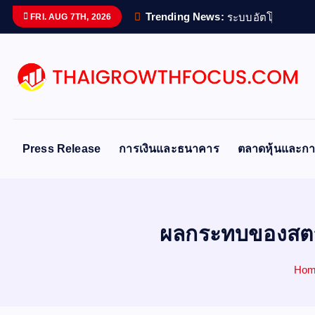
S
Trending News:
ร
ะ
บ
บ
อ
ต
โ
น
ม
ต
อ
FRI. AUG 7TH, 2026
k
i
p
t
o
c
o
Press Release
การเงินและธนาคาร
ตลาดหุ้นและกา
n
t
e
n
ผลกระทบของสตา
t
Ho