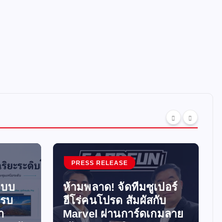
PRESS RELEASE
ะบบ
ห้ามพลาด! จัดทีมซูเปอร์
ครบ
ฮีโร่คนโปรด สัมผัสกับ
ำ
Marvel ผ่านการ์ดเกมลาย