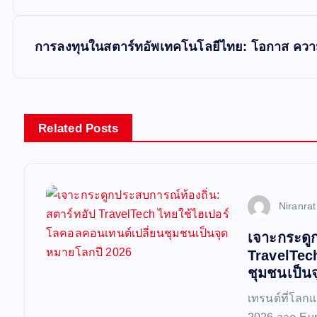
o
s
การลงทุนในสตาร์ทอัพเทคโนโลยีไทย: โอกาส ความเ
t
n
Related Posts
a
v
Niranra
เจาะกระดูก
i
TravelTec
ชุมชนเป็น
g
เทรนด์ที่โลก