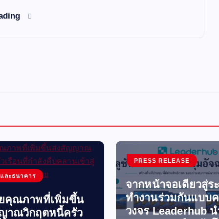
eading
PRESS RELEASE
นและธนาคาร
จากหน้าจอเดียวสู่ร
ทำงานร่วมกันแบบ
อยคุณภาพที่เพิ่มขึ้น
วงจร Leaderhub น
ญญาณวิกฤตหนี้ครัว