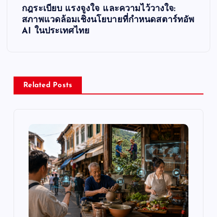
กฎระเบียบ แรงจูงใจ และความไว้วางใจ:
t
สภาพแวดล้อมเชิงนโยบายที่กำหนดสตาร์ทอัพ
AI ในประเทศไทย
n
a
v
Related Posts
i
g
a
t
i