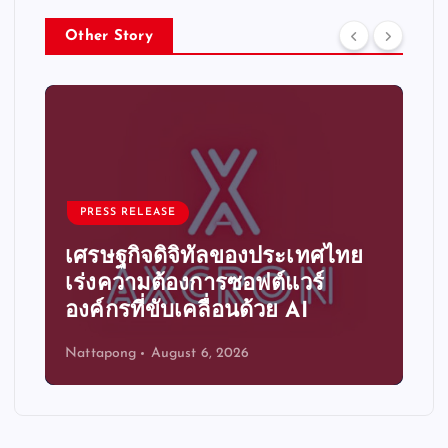
Other Story
PRESS RELEASE
PRESS REL
ศรษฐกิจดิจิทัลของประเทศไทย
ระบบอัตโน
ร่งความต้องการซอฟต์แวร์
ความได้
ค์กรที่ขับเคลื่อนด้วย AI
ขององค์
ttapong
August 6, 2026
Nattapong