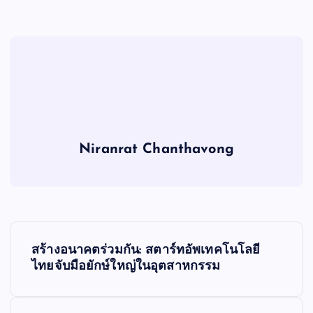
Niranrat Chanthavong
P
สร้างอนาคตร่วมกัน: สตาร์ทอัพเทคโนโลยี
o
ไทยจับมือยักษ์ใหญ่ในอุตสาหกรรม
s