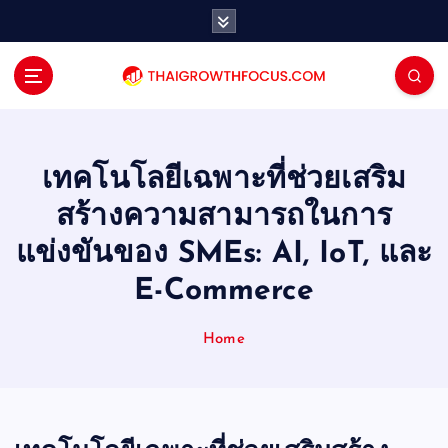
S
k
i
p
t
o
c
o
เทคโนโลยีเฉพาะที่ช่วยเสริม
n
สร้างความสามารถในการ
t
e
แข่งขันของ SMEs: AI, IoT, และ
n
E-Commerce
t
Home