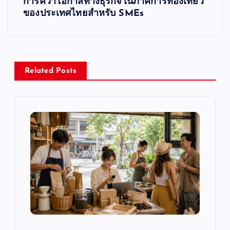
t
การคว้าโอกาสทางธุรกิจในภาคการท่องเที่ยว
ของประเทศไทยสำหรับ SMEs
n
a
v
Related Posts
i
g
a
t
i
o