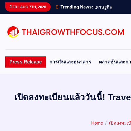
S
Trending News:
เ
ศ
ร
ษ
ฐ
ก
จ
ด
จ
ท
FRI. AUG 7TH, 2026
k
i
p
t
o
c
o
Press Release
การเงินและธนาคาร
ตลาดหุ้นและกา
n
t
e
n
เปิดลงทะเบียนแล้ววันนี้! Tra
t
Home
เปิดลงทะเบี