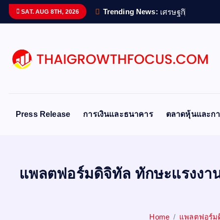
S
Trending News:
เ
ศ
ร
ษ
ฐ
ก
จ
ด
จ
SAT. AUG 8TH, 2026
k
i
p
t
o
c
o
n
Press Release
การเงินและธนาคาร
ตลาดหุ้นและกา
t
e
n
t
แพลตฟอร์มดิจิทัล ทักษะแรงงาน
Home
แพลตฟอร์มดิ