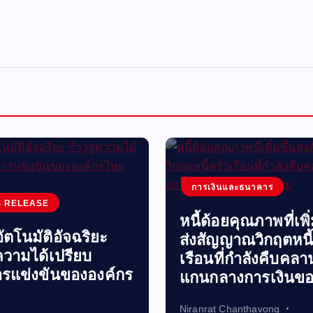
การเงินและธนาคาร
 RELEASE
หนี้ด้อยคุณภาพที่เพิ่
ัตโนมัติอัจฉริยะ
ส่งสัญญาณวิกฤตหนี้
่ความได้เปรียบ
เรือนที่กำลังคืบคลาน
รแข่งขันขององค์กร
แกนกลางการเงินข
Niranrat Chanthavong