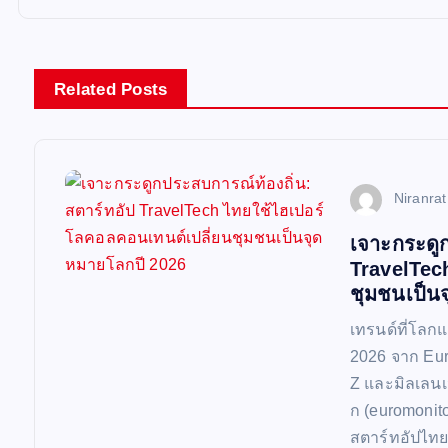
t
n
Related Posts
a
v
Niranra
i
เจาะกระดูก
TravelTec
g
ชุมชนเป็น
a
เทรนด์ที่โลก
2026 จาก Eur
t
Z และมิลเลนเ
ก (euromonito
สตาร์ทอัปไท