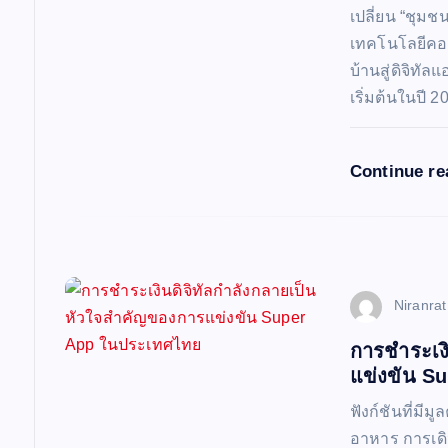
i
เปลี่ยน “ชุมช
เทคโนโลยีคอน
o
บ้านสู่ดิจิทั
เริ่มต้นในปี 
n
Continue r
Niranra
การชำระเง
แข่งขัน S
ฟังก์ชันที่มี
อาหาร การเดิ