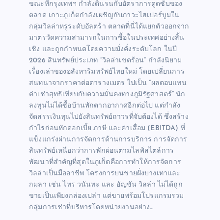
ขณะที่กรุงเทพฯ กำลังดิ้นรนกับอัตราการดูดซับของ
ตลาด เกาะภูเก็ตกำลังเผชิญกับภาวะไฮเปอร์บูมใน
กลุ่มวิลล่าหรูระดับอัลตร้า ตลาดที่นี่ได้แยกตัวออกจาก
มาตรวัดความสามารถในการซื้อในประเทศอย่างสิ้น
เชิง และถูกกำหนดโดยความมั่งคั่งระดับโลก ในปี
2026 สินทรัพย์ประเภท “วิลล่าเขตร้อน” กำลังนิยาม
เรื่องเล่าของอสังหาริมทรัพย์ไทยใหม่ โดยเปลี่ยนการ
สนทนาจากราคาต่อตารางเมตร ไปเป็น “ผลตอบแทน
ค่าเช่าสุทธิเทียบกับความมั่นคงทางภูมิรัฐศาสตร์” นัก
ลงทุนไม่ได้ซื้อบ้านพักตากอากาศอีกต่อไป แต่กำลัง
จัดสรรเงินทุนไปยังสินทรัพย์ถาวรที่จับต้องได้ ซึ่งสร้าง
กำไรก่อนหักดอกเบี้ย ภาษี และค่าเสื่อม (EBITDA) ที่
แข็งแกร่งผ่านการจัดการด้านการบริการ การจัดการ
สินทรัพย์เหนือกว่าการพักผ่อนตามไลฟ์สไตล์การ
พัฒนาที่สำคัญที่สุดในภูเก็ตคือการทำให้การจัดการ
วิลล่าเป็นมืออาชีพ โครงการบนชายฝั่งบางเทาและ
กมลา เช่น ไทร วนันทะ และ อัญชัน วิลล่า ไม่ได้ถูก
ขายเป็นเพียงกล่องเปล่า แต่ขายพร้อมโปรแกรมรวม
กลุ่มการเช่าที่บริหารโดยหน่วยงานอย่าง…