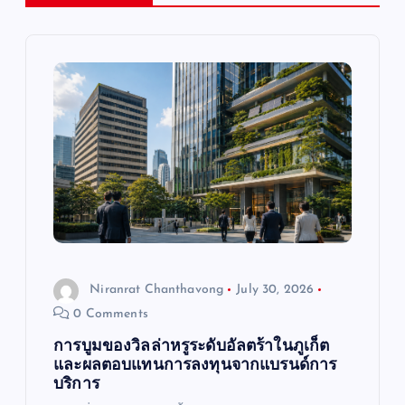
v
i
g
a
t
i
o
Niranrat Chanthavong
July 30, 2026
0 Comments
n
การบูมของวิลล่าหรูระดับอัลตร้าในภูเก็ต
และผลตอบแทนการลงทุนจากแบรนด์การ
บริการ