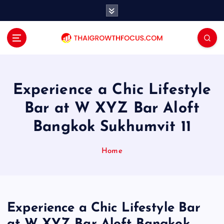
S
k
i
p
t
o
c
o
Experience a Chic Lifestyle
n
Bar at W XYZ Bar Aloft
t
e
Bangkok Sukhumvit 11
n
t
Home
Experience a Chic Lifestyle Bar