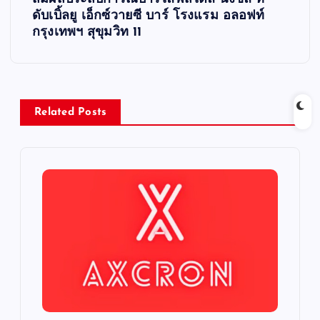
t
ดับเบิ้ลยู เอ็กซ์วายซี บาร์ โรงแรม อลอฟท์
กรุงเทพฯ สุขุมวิท 11
n
a
v
Related Posts
i
g
a
t
i