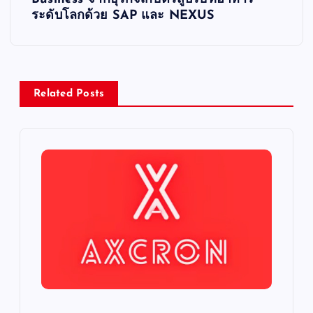
n
ระดับโลกด้วย SAP และ NEXUS
a
v
Related Posts
i
g
a
t
i
o