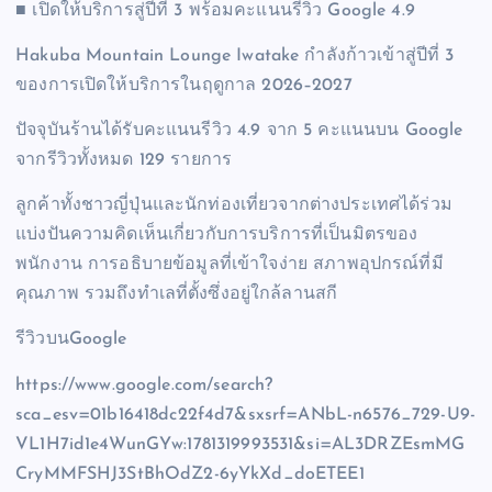
■ เปิดให้บริการสู่ปีที่ 3 พร้อมคะแนนรีวิว Google 4.9
Hakuba Mountain Lounge Iwatake กำลังก้าวเข้าสู่ปีที่ 3
ของการเปิดให้บริการในฤดูกาล 2026–2027
ปัจจุบันร้านได้รับคะแนนรีวิว 4.9 จาก 5 คะแนนบน Google
จากรีวิวทั้งหมด 129 รายการ
ลูกค้าทั้งชาวญี่ปุ่นและนักท่องเที่ยวจากต่างประเทศได้ร่วม
แบ่งปันความคิดเห็นเกี่ยวกับการบริการที่เป็นมิตรของ
พนักงาน การอธิบายข้อมูลที่เข้าใจง่าย สภาพอุปกรณ์ที่มี
คุณภาพ รวมถึงทำเลที่ตั้งซึ่งอยู่ใกล้ลานสกี
รีวิวบนGoogle
https://www.google.com/search?
sca_esv=01b16418dc22f4d7&sxsrf=ANbL-n6576_729-U9-
VL1H7id1e4WunGYw:1781319993531&si=AL3DRZEsmMG
CryMMFSHJ3StBhOdZ2-6yYkXd_doETEE1