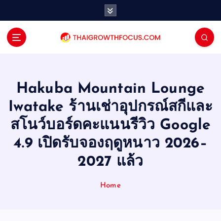
S
k
i
p
t
o
c
o
Hakuba Mountain Lounge
n
Iwatake ร้านเช่าอุปกรณ์สกีและ
t
e
สโนว์บอร์ดคะแนนรีวิว Google
n
4.9 เปิดรับจองฤดูหนาว 2026–
t
2027 แล้ว
Home