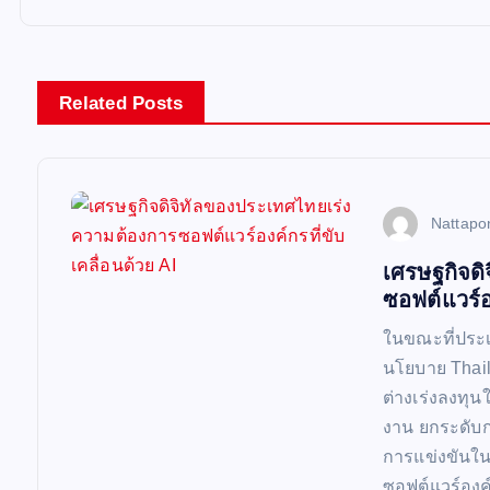
n
a
Related Posts
v
i
Nattapo
เศรษฐกิจด
g
ซอฟต์แวร์อง
a
ในขณะที่ประเ
นโยบาย Thail
t
ต่างเร่งลงทุน
งาน ยกระดับ
i
การแข่งขันใน
ซอฟต์แวร์องค