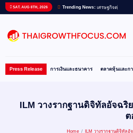
S
Trending News:
เ
ศ
ร
ษ
ฐ
ก
จ
ด
จ
ท
ล
ข
อ
SAT. AUG 8TH, 2026
k
i
p
t
o
c
o
n
Press Release
การเงินและธนาคาร
ตลาดหุ้นและกา
t
e
n
t
ILM วางรากฐานดิจิทัลอัจฉริย
ตอ
Home
ILM วางรากฐานดิจิทัลอัจฉ