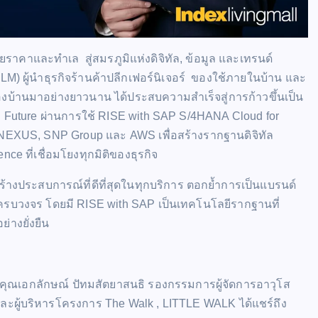
ยราคาและทำเล สู่สมรภูมิแห่งดิจิทัล, ข้อมูล และเทรนด์
(ILM) ผู้นำธุรกิจร้านค้าปลีกเฟอร์นิเจอร์ ของใช้ภายในบ้าน และ
่องบ้านมาอย่างยาวนาน ได้ประสบความสำเร็จสู่การก้าวขึ้นเป็น
ven Future ผ่านการใช้ RISE with SAP S/4HANA Cloud for
, NEXUS, SNP Group และ AWS เพื่อสร้างรากฐานดิจิทัล
nce ที่เชื่อมโยงทุกมิติของธุรกิจ
และสร้างประสบการณ์ที่ดีที่สุดในทุกบริการ ตอกย้ำการเป็นแบรนด์
่างครบวงจร โดยมี RISE with SAP เป็นเทคโนโลยีรากฐานที่
่างยั่งยืน
ง คุณเอกลักษณ์ ปัทมสัตยาสนธิ รองกรรมการผู้จัดการอาวุโส
) และผู้บริหารโครงการ The Walk , LITTLE WALK ได้แชร์ถึง