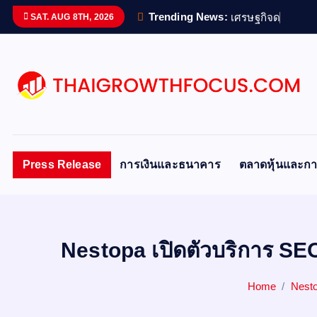
S
Trending News:
เ
ศ
ร
ษ
ฐ
ก
จ
ด
จ
ท
ล
ข
อ
SAT. AUG 8TH, 2026
k
i
p
t
o
c
o
n
Press Release
การเงินและธนาคาร
ตลาดหุ้นและกา
t
e
n
t
Nestopa เปิดตัวบริการ SE
Home
Nesto