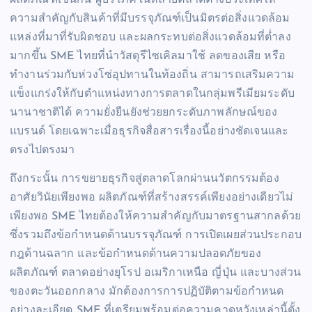
ผลิตภัณฑ์เช่นกัน ผู้บริโภคในหลายตลาดต่างประเทศให้
ความสำคัญกับสินค้าที่มีบรรจุภัณฑ์เป็นมิตรต่อสิ่งแวดล้อม
แหล่งที่มาที่รับผิดชอบ และผลกระทบต่อสิ่งแวดล้อมที่ต่ำลง
มากขึ้น SME ไทยที่นำวัสดุรีไซเคิลมาใช้ ลดของเสีย หรือ
ทำงานร่วมกับห่วงโซ่อุปทานในท้องถิ่น สามารถเสริมความ
แข็งแกร่งให้กับตำแหน่งทางการตลาดในกลุ่มพรีเมียมระดับ
นานาชาติได้ ความยั่งยืนยังช่วยยกระดับภาพลักษณ์ของ
แบรนด์ โดยเฉพาะเมื่อธุรกิจสื่อสารเรื่องนี้อย่างชัดเจนและ
ตรงไปตรงมา
ถึงกระนั้น การขยายธุรกิจสู่ตลาดโลกผ่านนวัตกรรมต้อง
อาศัยวินัยเพียงพอ ผลิตภัณฑ์ที่สร้างสรรค์เพียงอย่างเดียวไม่
เพียงพอ SME ไทยต้องให้ความสำคัญกับมาตรฐานสากลด้วย
ซึ่งรวมถึงข้อกำหนดด้านบรรจุภัณฑ์ การเปิดเผยส่วนประกอบ
กฎด้านฉลาก และข้อกำหนดด้านความปลอดภัยของ
ผลิตภัณฑ์ ตลาดอย่างยุโรป อเมริกาเหนือ ญี่ปุ่น และบางส่วน
ของตะวันออกกลาง มักต้องการการปฏิบัติตามข้อกำหนด
อย่างละเอียด SME ที่เตรียมพร้อมต่อความคาดหวังเหล่านี้ตั้ง