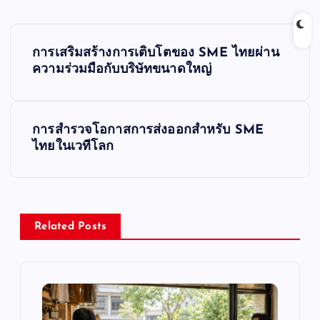
P
การเสริมสร้างการเติบโตของ SME ไทยผ่าน
o
ความร่วมมือกับบริษัทขนาดใหญ่
s
การสำรวจโอกาสการส่งออกสำหรับ SME
t
ไทยในเวทีโลก
n
a
Related Posts
v
i