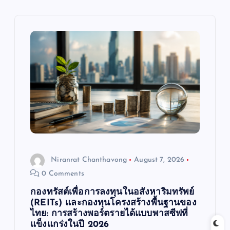
v
i
g
a
t
i
o
Niranrat Chanthavong
August 7, 2026
0 Comments
n
กองทรัสต์เพื่อการลงทุนในอสังหาริมทรัพย์
(REITs) และกองทุนโครงสร้างพื้นฐานของ
ไทย: การสร้างพอร์ตรายได้แบบพาสซีฟที่
แข็งแกร่งในปี 2026