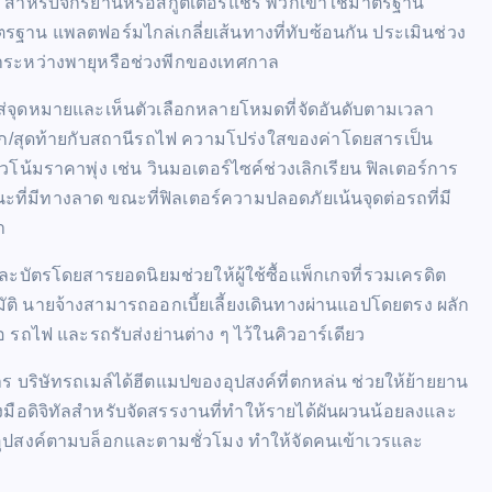
ได้ สำหรับจักรยานหรือสกู๊ตเตอร์แชร์ พวกเขาใช้มาตรฐาน
น แพลตฟอร์มไกล่เกลี่ยเส้นทางที่ทับซ้อนกัน ประเมินช่วง
าระหว่างพายุหรือช่วงพีกของเทศกาล
ใส่จุดหมายและเห็นตัวเลือกหลายโหมดที่จัดอันดับตามเวลา
รก/สุดท้ายกับสถานีรถไฟ ความโปร่งใสของค่าโดยสารเป็น
น้มราคาพุ่ง เช่น วินมอเตอร์ไซค์ช่วงเลิกเรียน ฟิลเตอร์การ
ที่มีทางลาด ขณะที่ฟิลเตอร์ความปลอดภัยเน้นจุดต่อรถที่มี
า
ะบัตรโดยสารยอดนิยมช่วยให้ผู้ใช้ซื้อแพ็กเกจที่รวมเครดิต
ิ นายจ้างสามารถออกเบี้ยเลี้ยงเดินทางผ่านแอปโดยตรง ผลัก
 รถไฟ และรถรับส่งย่านต่าง ๆ ไว้ในคิวอาร์เดียว
ร บริษัทรถเมล์ได้ฮีตแมปของอุปสงค์ที่ตกหล่น ช่วยให้ย้ายยาน
่องมือดิจิทัลสำหรับจัดสรรงานที่ทำให้รายได้ผันผวนน้อยลงและ
์อุปสงค์ตามบล็อกและตามชั่วโมง ทำให้จัดคนเข้าเวรและ