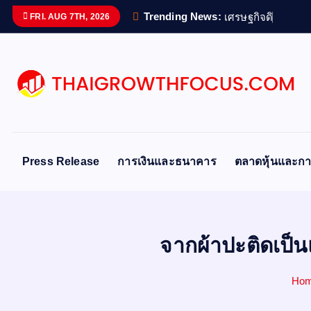
S
Trending News:
เ
ศ
ร
ษ
ฐ
ก
จ
ด
จ
ท
ล
ข
อ
FRI. AUG 7TH, 2026
k
i
p
t
o
c
o
n
Press Release
การเงินและธนาคาร
ตลาดหุ้นและกา
t
e
n
t
จากผ้าปะติดเป
Ho