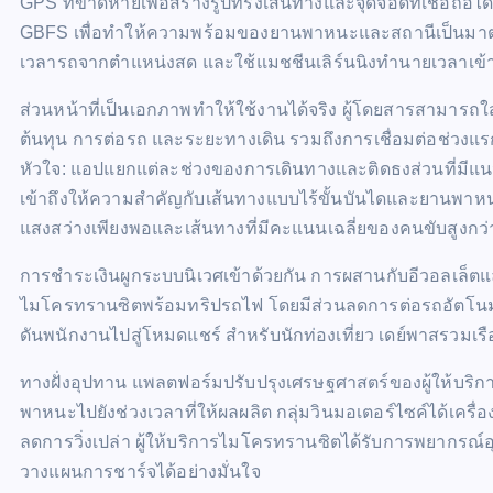
GPS ที่ขาดหายเพื่อสร้างรูปทรงเส้นทางและจุดจอดที่เชื่อถือ
GBFS เพื่อทำให้ความพร้อมของยานพาหนะและสถานีเป็นมาตรฐา
เวลารถจากตำแหน่งสด และใช้แมชชีนเลิร์นนิงทำนายเวลาเข้
ส่วนหน้าที่เป็นเอกภาพทำให้ใช้งานได้จริง ผู้โดยสารสามารถ
ต้นทุน การต่อรถ และระยะทางเดิน รวมถึงการเชื่อมต่อช่วงแ
หัวใจ: แอปแยกแต่ละช่วงของการเดินทางและติดธงส่วนที่มีแนวโ
เข้าถึงให้ความสำคัญกับเส้นทางแบบไร้ขั้นบันไดและยานพาหนะ
แสงสว่างเพียงพอและเส้นทางที่มีคะแนนเฉลี่ยของคนขับสูงกว่
การชำระเงินผูกระบบนิเวศเข้าด้วยกัน การผสานกับอีวอลเล็ตแล
ไมโครทรานซิตพร้อมทริปรถไฟ โดยมีส่วนลดการต่อรถอัตโนมัต
ดันพนักงานไปสู่โหมดแชร์ สำหรับนักท่องเที่ยว เดย์พาสรวมเรือ
ทางฝั่งอุปทาน แพลตฟอร์มปรับปรุงเศรษฐศาสตร์ของผู้ให้บริกา
พาหนะไปยังช่วงเวลาที่ให้ผลผลิต กลุ่มวินมอเตอร์ไซค์ได้เครื
ลดการวิ่งเปล่า ผู้ให้บริการไมโครทรานซิตได้รับการพยากรณ
วางแผนการชาร์จได้อย่างมั่นใจ