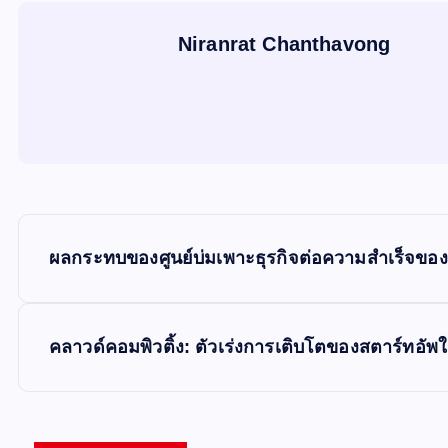
Niranrat Chanthavong
P
ผลกระทบของศูนย์บ่มเพาะธุรกิจต่อความสำเร็จขอ
o
s
คลาวด์คอมพิวติ้ง: ตัวเร่งการเติบโตของสตาร์ทอั
t