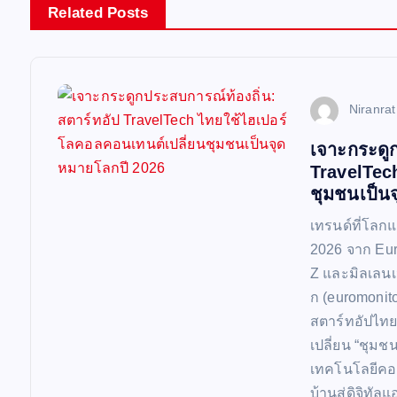
n
Related Posts
a
v
Niranra
เจาะกระดูก
i
TravelTec
ชุมชนเป็น
g
เทรนด์ที่โลก
a
2026 จาก Eur
Z และมิลเลนเ
t
ก (euromonito
สตาร์ทอัปไท
เปลี่ยน “ชุมช
i
เทคโนโลยีคอน
บ้านสู่ดิจิทั