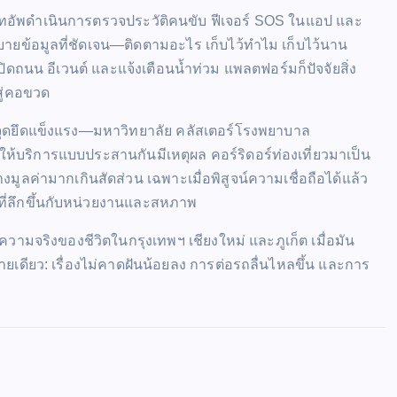
์ทอัพดำเนินการตรวจประวัติคนขับ ฟีเจอร์ SOS ในแอป และ
บายข้อมูลที่ชัดเจน—ติดตามอะไร เก็บไว้ทำไม เก็บไว้นาน
ิดถนน อีเวนต์ และแจ้งเตือนน้ำท่วม แพลตฟอร์มก็ปัจจัยสิ่ง
าสู่คอขวด
มีจุดยึดแข็งแรง—มหาวิทยาลัย คลัสเตอร์โรงพยาบาล
ห้บริการแบบประสานกันมีเหตุผล คอร์ริดอร์ท่องเที่ยวมาเป็น
ลค่ามากเกินสัดส่วน เฉพาะเมื่อพิสูจน์ความเชื่อถือได้แล้ว
ที่ลึกขึ้นกับหน่วยงานและสหภาพ
มจริงของชีวิตในกรุงเทพฯ เชียงใหม่ และภูเก็ต เมื่อมัน
ยเดียว: เรื่องไม่คาดฝันน้อยลง การต่อรถลื่นไหลขึ้น และการ