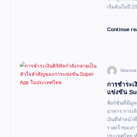
o
เริ่มต้นในปี 
n
Continue r
Niranra
การชำระเง
แข่งขัน S
ฟังก์ชันที่มี
อาหาร การเดิ
เงินที่ทำหน้าท
รวดเร็วของกา
ประเทศไทย ทำ