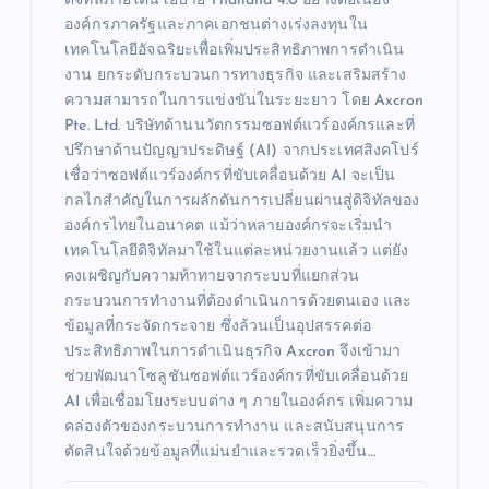
ดิจิทัลภายใต้นโยบาย Thailand 4.0 อย่างต่อเนื่อง
องค์กรภาครัฐและภาคเอกชนต่างเร่งลงทุนใน
เทคโนโลยีอัจฉริยะเพื่อเพิ่มประสิทธิภาพการดำเนิน
งาน ยกระดับกระบวนการทางธุรกิจ และเสริมสร้าง
ความสามารถในการแข่งขันในระยะยาว โดย Axcron
Pte. Ltd. บริษัทด้านนวัตกรรมซอฟต์แวร์องค์กรและที่
ปรึกษาด้านปัญญาประดิษฐ์ (AI) จากประเทศสิงคโปร์
เชื่อว่าซอฟต์แวร์องค์กรที่ขับเคลื่อนด้วย AI จะเป็น
กลไกสำคัญในการผลักดันการเปลี่ยนผ่านสู่ดิจิทัลของ
องค์กรไทยในอนาคต แม้ว่าหลายองค์กรจะเริ่มนำ
เทคโนโลยีดิจิทัลมาใช้ในแต่ละหน่วยงานแล้ว แต่ยัง
คงเผชิญกับความท้าทายจากระบบที่แยกส่วน
กระบวนการทำงานที่ต้องดำเนินการด้วยตนเอง และ
ข้อมูลที่กระจัดกระจาย ซึ่งล้วนเป็นอุปสรรคต่อ
ประสิทธิภาพในการดำเนินธุรกิจ Axcron จึงเข้ามา
ช่วยพัฒนาโซลูชันซอฟต์แวร์องค์กรที่ขับเคลื่อนด้วย
AI เพื่อเชื่อมโยงระบบต่าง ๆ ภายในองค์กร เพิ่มความ
คล่องตัวของกระบวนการทำงาน และสนับสนุนการ
ตัดสินใจด้วยข้อมูลที่แม่นยำและรวดเร็วยิ่งขึ้น…