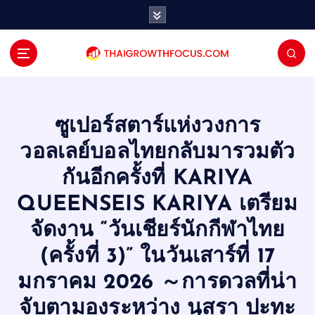
S
k
i
p
t
o
c
o
ซูเปอร์สตาร์แห่งวงการ
n
วอลเลย์บอลไทยกลับมารวมตัว
t
e
กันอีกครั้งที่ KARIYA
n
QUEENSEIS KARIYA เตรียม
t
จัดงาน “วันเชียร์นักกีฬาไทย
(ครั้งที่ 3)” ในวันเสาร์ที่ 17
มกราคม 2026 ～การดวลที่น่า
จับตามองระหว่าง นุสรา ปะทะ