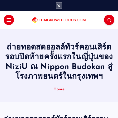
S
k
i
p
t
o
c
o
ถ่ายทอดสดฮอลล์ทัวร์คอนเสิร์ต
n
รอบปิดท้ายครั้งแรกในญี่ปุ่นของ
t
e
NiziU ณ Nippon Budokan สู่
n
โรงภาพยนตร์ในกรุงเทพฯ
t
Home