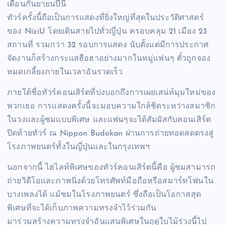
เดือนกันยายนปีนี้
ทัวร์ครั้งนี้ถือเป็นการแสดงที่ยิ่งใหญ่ที่สุดในประวัติศาสตร์
ของ NiziU โดยเดินสายไปทั่วญี่ปุ่น ครอบคลุม 21 เมือง 23
สถานที่ รวมกว่า 32 รอบการแสดง นับตั้งแต่มีการประกาศ
จัดงานก็สร้างกระแสฮือฮาอย่างมากในหมู่แฟนๆ ตั๋วถูกจอง
หมดเกลี้ยงภายในเวลาอันรวดเร็ว
ภายใต้ชื่อทัวร์คอนเสิร์ตที่บ่งบอกถึงการเผยเสน่ห์มุมใหม่ของ
พวกเธอ การแสดงครั้งนี้จะมอบความใกล้ชิดระหว่างสมาชิก
ในวงและผู้ชมแบบพิเศษ และแฟนๆจะได้สัมผัสกับคอนเสิร์ต
ปิดท้ายทัวร์ ณ Nippon Budokan ผ่านการถ่ายทอดสดตรงสู่
โรงภาพยนตร์ทั้งในญี่ปุ่นและในกรุงเทพฯ
นอกจากนี้ ไฮไลท์พิเศษของทัวร์คอนเสิร์ตนี้คือ ผู้ชมสามารถ
ถ่ายวิดีโอและภาพนิ่งด้วยโทรศัพท์มือถือหรือสมาร์ทโฟนใน
บางเพลงได้ แม้ชมในโรงภาพยนตร์ ซึ่งถือเป็นโอกาสสุด
พิเศษที่จะได้เก็บภาพความทรงจำไว้ร่วมกัน
มาร่วมสร้างความทรงจำอันแสนพิเศษในฤดูใบไม้ร่วงนี้ไป