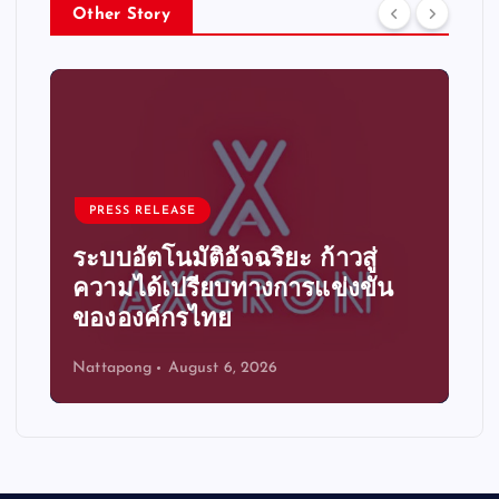
Other Story
การเงินและธนาค
S RELEASE
หนี้ด้อยคุณภ
ัตโนมัติอัจฉริยะ ก้าวสู่
สัญญาณวิกฤต
ได้เปรียบทางการแข่งขัน
กำลังคืบคล
องค์กรไทย
เงินของไทย
ong
August 6, 2026
Niranrat Chanth