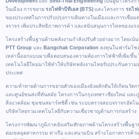
Development
และ
Sino-Thai Engineering
เป็นผู้นำโครงก
ในเมือง การขยาย
รถไฟฟ้าบีทีเอส (BTS)
และโครงการ
รถไฟค
ของประเทศในการปรับปรุงการเดินทางในเมืองและการเชื่อมต
จราจร เพิ่มประสิทธิภาพการค้า และสนับสนุนการไหลของแรง
โครงสร้างพื้นฐานด้านพลังงานกำลังปรับตัวอย่างมาก โดยเน้
PTT Group
และ
Bangchak Corporation
ลงทุนในฟาร์มโซลา
เหล่านี้ออกแบบมาเพื่อตอบสนองความต้องการไฟฟ้าที่เพิ่มขึ้
เทคโนโลยีใหม่มาใช้ทำให้บริษัทพลังงานไทยรับประกันความม
ประเทศ
ความท้าทายด้านการขยายตัวของเมืองยังผลักดันให้เกิดนวัตกร
และศูนย์ขนส่งที่ทันสมัย โครงการในกรุงเทพฯ เชียงใหม่ และภูเ
สิ่งแวดล้อม ชุมชนสมาร์ทซิตี้ เช่น ระบบตรวจสอบจราจรอัต
บริษัทไทยรวมเทคโนโลยีกับความเชี่ยวชาญด้านการก่อสร้าง
โครงการพัฒนาภูมิภาคยังเสริมศักยภาพด้านโครงสร้างพื้น
ต่อเขตอุตสาหกรรม ท่าเรือ และสนามบิน สร้างโอกาสการค้าและ