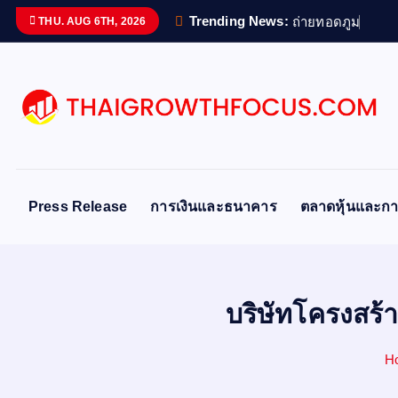
S
Trending News:
ถ
า
ย
ท
อ
ด
ภ
ม
ป
ญ
ญ
THU. AUG 6TH, 2026
k
i
p
t
o
c
o
n
Press Release
การเงินและธนาคาร
ตลาดหุ้นและกา
t
e
n
t
บริษัทโครงสร้
H