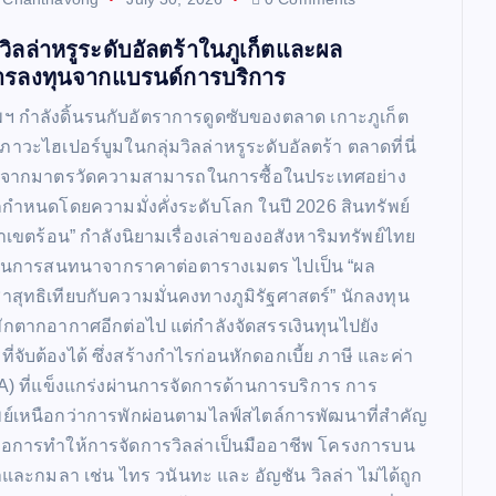
ิลล่าหรูระดับอัลตร้าในภูเก็ตและผล
รลงทุนจากแบรนด์การบริการ
พฯ กำลังดิ้นรนกับอัตราการดูดซับของตลาด เกาะภูเก็ต
ภาวะไฮเปอร์บูมในกลุ่มวิลล่าหรูระดับอัลตร้า ตลาดที่นี่
กจากมาตรวัดความสามารถในการซื้อในประเทศอย่าง
ูกกำหนดโดยความมั่งคั่งระดับโลก ในปี 2026 สินทรัพย์
าเขตร้อน” กำลังนิยามเรื่องเล่าของอสังหาริมทรัพย์ไทย
ี่ยนการสนทนาจากราคาต่อตารางเมตร ไปเป็น “ผล
าสุทธิเทียบกับความมั่นคงทางภูมิรัฐศาสตร์” นักลงทุน
นพักตากอากาศอีกต่อไป แต่กำลังจัดสรรเงินทุนไปยัง
ที่จับต้องได้ ซึ่งสร้างกำไรก่อนหักดอกเบี้ย ภาษี และค่า
DA) ที่แข็งแกร่งผ่านการจัดการด้านการบริการ การ
พย์เหนือกว่าการพักผ่อนตามไลฟ์สไตล์การพัฒนาที่สำคัญ
็ตคือการทำให้การจัดการวิลล่าเป็นมืออาชีพ โครงการบน
และกมลา เช่น ไทร วนันทะ และ อัญชัน วิลล่า ไม่ได้ถูก