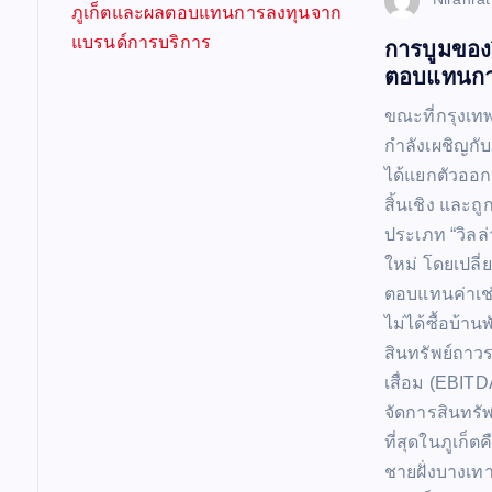
v
การบูมของว
i
ตอบแทนกา
g
ขณะที่กรุงเท
กำลังเผชิญกับ
a
ได้แยกตัวออ
สิ้นเชิง และถ
t
ประเภท “วิลล่
ใหม่ โดยเปล
i
ตอบแทนค่าเช่
ไม่ได้ซื้อบ้า
สินทรัพย์ถาวร
o
เสื่อม (EBIT
จัดการสินทรั
n
ที่สุดในภูเก
ชายฝั่งบางเทา