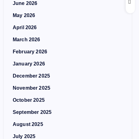
June 2026
May 2026
April 2026
March 2026
February 2026
January 2026
December 2025
November 2025
October 2025
September 2025
August 2025
July 2025