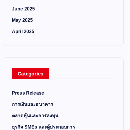
June 2025
May 2025
April 2025
Categories
Press Release
การเงินและธนาคาร
ตลาดหุ้นและการลงทุน
ธุรกิจ SMEs และผู้ประกอบการ