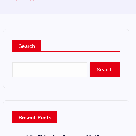
Search
Search
Recent Posts