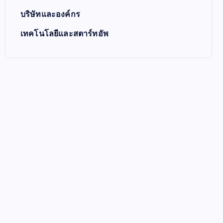
บริษัทและองค์กร
เทคโนโลยีและสตาร์ทอัพ