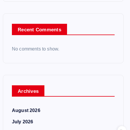
Recent Comments
No comments to show.
Archives
August 2026
July 2026