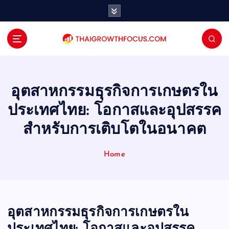
S
k
i
p
t
o
c
o
อุตสาหกรรมธุรกิจการเกษตรใน
n
ประเทศไทย: โอกาสและอุปสรรค
t
e
สำหรับการเติบโตในอนาคต
n
t
Home
อุตสาหกรรมธุรกิจการเกษตรใน