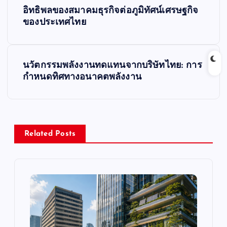
P
อิทธิพลของสมาคมธุรกิจต่อภูมิทัศน์เศรษฐกิจ
o
ของประเทศไทย
s
นวัตกรรมพลังงานทดแทนจากบริษัทไทย: การ
t
กำหนดทิศทางอนาคตพลังงาน
n
a
Related Posts
v
i
g
a