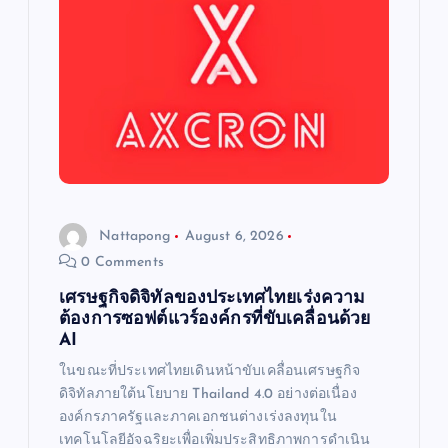
g
a
t
i
o
Nattapong
August 6, 2026
n
0 Comments
เศรษฐกิจดิจิทัลของประเทศไทยเร่งความ
ต้องการซอฟต์แวร์องค์กรที่ขับเคลื่อนด้วย
AI
ในขณะที่ประเทศไทยเดินหน้าขับเคลื่อนเศรษฐกิจ
ดิจิทัลภายใต้นโยบาย Thailand 4.0 อย่างต่อเนื่อง
องค์กรภาครัฐและภาคเอกชนต่างเร่งลงทุนใน
เทคโนโลยีอัจฉริยะเพื่อเพิ่มประสิทธิภาพการดำเนิน