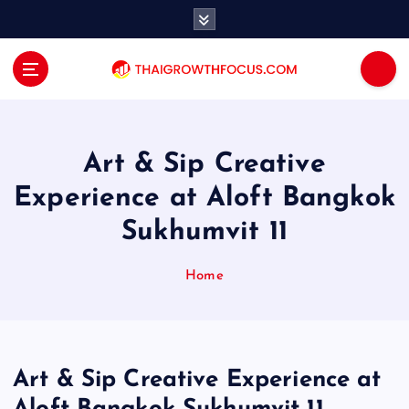
S
k
i
p
t
o
c
o
​​Art & Sip Creative
n
Experience at Aloft Bangkok
t
e
Sukhumvit 11
n
t
Home
​​Art & Sip Creative Experience at