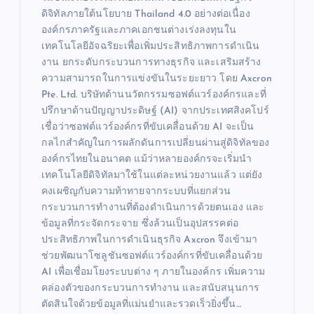
ดิจิทัลภายใต้นโยบาย Thailand 4.0 อย่างต่อเนื่อง
องค์กรภาครัฐและภาคเอกชนต่างเร่งลงทุนใน
เทคโนโลยีอัจฉริยะเพื่อเพิ่มประสิทธิภาพการดำเนิน
งาน ยกระดับกระบวนการทางธุรกิจ และเสริมสร้าง
ความสามารถในการแข่งขันในระยะยาว โดย Axcron
Pte. Ltd. บริษัทด้านนวัตกรรมซอฟต์แวร์องค์กรและที่
ปรึกษาด้านปัญญาประดิษฐ์ (AI) จากประเทศสิงคโปร์
เชื่อว่าซอฟต์แวร์องค์กรที่ขับเคลื่อนด้วย AI จะเป็น
กลไกสำคัญในการผลักดันการเปลี่ยนผ่านสู่ดิจิทัลของ
องค์กรไทยในอนาคต แม้ว่าหลายองค์กรจะเริ่มนำ
เทคโนโลยีดิจิทัลมาใช้ในแต่ละหน่วยงานแล้ว แต่ยัง
คงเผชิญกับความท้าทายจากระบบที่แยกส่วน
กระบวนการทำงานที่ต้องดำเนินการด้วยตนเอง และ
ข้อมูลที่กระจัดกระจาย ซึ่งล้วนเป็นอุปสรรคต่อ
ประสิทธิภาพในการดำเนินธุรกิจ Axcron จึงเข้ามา
ช่วยพัฒนาโซลูชันซอฟต์แวร์องค์กรที่ขับเคลื่อนด้วย
AI เพื่อเชื่อมโยงระบบต่าง ๆ ภายในองค์กร เพิ่มความ
คล่องตัวของกระบวนการทำงาน และสนับสนุนการ
ตัดสินใจด้วยข้อมูลที่แม่นยำและรวดเร็วยิ่งขึ้น…