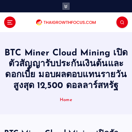
S
k
i
p
t
o
c
o
BTC Miner Cloud Mining เปิด
n
ตัวสัญญารับประกันเงินต้นและ
t
e
ดอกเบี้ย มอบผลตอบแทนรายวัน
n
สูงสุด 12,500 ดอลลาร์สหรัฐ
t
Home