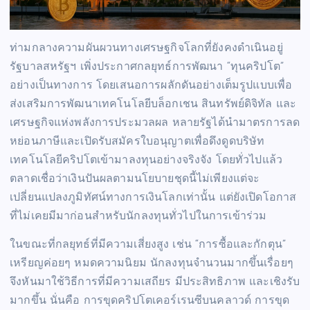
ท่ามกลางความผันผวนทางเศรษฐกิจโลกที่ยังคงดำเนินอยู่
รัฐบาลสหรัฐฯ เพิ่งประกาศกลยุทธ์การพัฒนา “ทุนคริปโต”
อย่างเป็นทางการ โดยเสนอการผลักดันอย่างเต็มรูปแบบเพื่อ
ส่งเสริมการพัฒนาเทคโนโลยีบล็อกเชน สินทรัพย์ดิจิทัล และ
เศรษฐกิจแห่งพลังการประมวลผล หลายรัฐได้นำมาตรการลด
หย่อนภาษีและเปิดรับสมัครใบอนุญาตเพื่อดึงดูดบริษัท
เทคโนโลยีคริปโตเข้ามาลงทุนอย่างจริงจัง โดยทั่วไปแล้ว
ตลาดเชื่อว่าเงินปันผลตามนโยบายชุดนี้ไม่เพียงแต่จะ
เปลี่ยนแปลงภูมิทัศน์ทางการเงินโลกเท่านั้น แต่ยังเปิดโอกาส
ที่ไม่เคยมีมาก่อนสำหรับนักลงทุนทั่วไปในการเข้าร่วม
ในขณะที่กลยุทธ์ที่มีความเสี่ยงสูง เช่น “การซื้อและกักตุน”
เหรียญค่อยๆ หมดความนิยม นักลงทุนจำนวนมากขึ้นเรื่อยๆ
จึงหันมาใช้วิธีการที่มีความเสถียร มีประสิทธิภาพ และเชิงรับ
มากขึ้น นั่นคือ การขุดคริปโตเคอร์เรนซีบนคลาวด์ การขุด