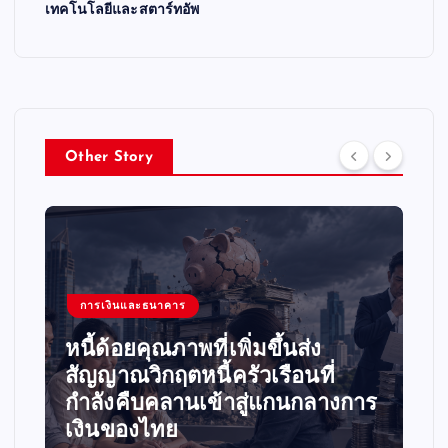
เทคโนโลยีและสตาร์ทอัพ
Other Story
การเงินและธนาคาร
จ
หนี้ด้อยคุณภาพที่เพิ่มขึ้นส่ง
ร
สัญญาณวิกฤตหนี้ครัวเรือนที่
L
กำลังคืบคลานเข้าสู่แกนกลางการ
ร
เงินของไทย
สู