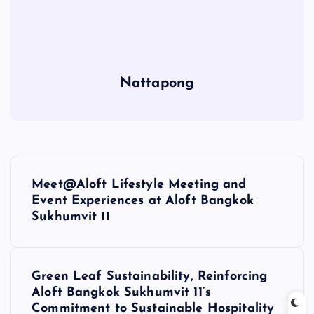
Nattapong
P
Meet@Aloft Lifestyle Meeting and
o
Event Experiences at Aloft Bangkok
Sukhumvit 11
s
t
Green Leaf Sustainability, Reinforcing
Aloft Bangkok Sukhumvit 11’s
n
Commitment to Sustainable Hospitality