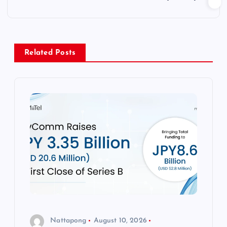
a
v
Related Posts
i
g
a
t
i
o
n
Nattapong
August 10, 2026