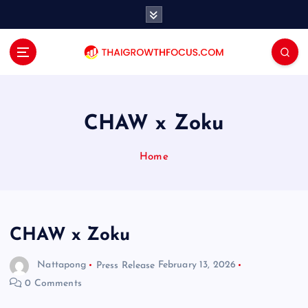
S
k
i
p
t
o
c
o
CHAW x Zoku
n
t
Home
e
n
t
CHAW x Zoku
Nattapong
Press Release
February 13, 2026
0 Comments