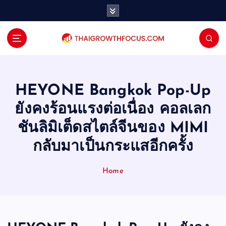
S
k
i
p
t
o
c
o
HEYONE Bangkok Pop-Up
n
ยังคงร้อนแรงต่อเนื่อง คอลเลก
t
e
ชันลิมิเต็ดสไตล์จีนของ MIMI
n
กลับมาเป็นกระแสอีกครั้ง
t
Home