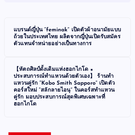
P
แบรนด์ญี่ปุ่น “feminak” เปิดตัวผ้าอนามัยแบบ
o
ถ้วยในประเทศไทย ผลิตจากญี่ปุ่นเปิดรับสมัคร
ตัวแทนจำหน่ายอย่างเป็นทางการ
s
t
【หัตถศิลป์ดั้งเดิมแห่งฮอกไกโด ×
ประสบการณ์ทำแหวนด้วยตัวเอง】 ร้านทำ
n
แหวนคู่รัก “Kobo Smith Sapporo” เปิดตัว
คอร์สใหม่ “สลักลายไอนุ” ในคอร์สทำแหวน
a
คู่รัก มอบประสบการณ์สุดพิเศษเฉพาะที่
ฮอกไกโด
v
i