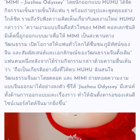
“MIMI – Jiuzhou Odyssey” โดยนักออกแบบ HUHU ได้จัด
กิจกรรมเซ็นลายเซ็นให้แฟน ๆ พร้อมถ่ายรูปและพูดคุยอย่าง
ใกล้ชิด รวมถึงรับฟังความคิดเห็นเกี่ยวกับผลงานใหม่ HUHU
กล่าวว่า: “ความงามแบบจีนคือหัวใจของ MIMI คอลเลกชันลิ
มิเต็ดนี้ถูกออกแบบมาเพื่อให้ MIMI เป็นสะพานทาง
วัฒนธรรม เปิดโอกาสให้แฟนทั่วโลกได้ชื่นชมภูมิทัศน์ของ
จีน และสัมผัสเสน่ห์และเอกลักษณ์ของวัฒนธรรมจีนดั้งเดิม”
แฟนคนหนึ่งหลังจากได้ร่วมกิจกรรมกล่าวด้วยความตื่นเต้น
ว่า: “ถือเป็นเกียรติอย่างยิ่งที่ได้พบ HUHU ฉันสนใจ
วัฒนธรรมจีนมาโดยตลอด และ MIMI ถ่ายทอดความงาม
แบบจีนออกมาได้อย่างลงตัว ซีรีส์ ‘Jiuzhou Odyssey’ มีเสน่ห์
ทั้งด้านการออกแบบและเรื่องราว ทำให้ฉันตั้งตารอของเล่นดี
ไซน์เนอร์สไตล์จีนมากยิ่งขึ้น”