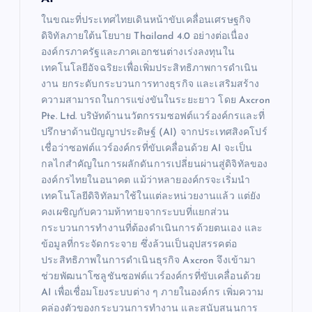
ในขณะที่ประเทศไทยเดินหน้าขับเคลื่อนเศรษฐกิจ
ดิจิทัลภายใต้นโยบาย Thailand 4.0 อย่างต่อเนื่อง
องค์กรภาครัฐและภาคเอกชนต่างเร่งลงทุนใน
เทคโนโลยีอัจฉริยะเพื่อเพิ่มประสิทธิภาพการดำเนิน
งาน ยกระดับกระบวนการทางธุรกิจ และเสริมสร้าง
ความสามารถในการแข่งขันในระยะยาว โดย Axcron
Pte. Ltd. บริษัทด้านนวัตกรรมซอฟต์แวร์องค์กรและที่
ปรึกษาด้านปัญญาประดิษฐ์ (AI) จากประเทศสิงคโปร์
เชื่อว่าซอฟต์แวร์องค์กรที่ขับเคลื่อนด้วย AI จะเป็น
กลไกสำคัญในการผลักดันการเปลี่ยนผ่านสู่ดิจิทัลของ
องค์กรไทยในอนาคต แม้ว่าหลายองค์กรจะเริ่มนำ
เทคโนโลยีดิจิทัลมาใช้ในแต่ละหน่วยงานแล้ว แต่ยัง
คงเผชิญกับความท้าทายจากระบบที่แยกส่วน
กระบวนการทำงานที่ต้องดำเนินการด้วยตนเอง และ
ข้อมูลที่กระจัดกระจาย ซึ่งล้วนเป็นอุปสรรคต่อ
ประสิทธิภาพในการดำเนินธุรกิจ Axcron จึงเข้ามา
ช่วยพัฒนาโซลูชันซอฟต์แวร์องค์กรที่ขับเคลื่อนด้วย
AI เพื่อเชื่อมโยงระบบต่าง ๆ ภายในองค์กร เพิ่มความ
คล่องตัวของกระบวนการทำงาน และสนับสนุนการ