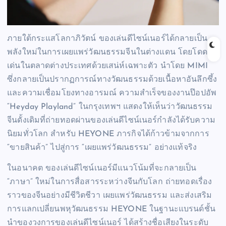
ภายใต้กระแสโลกาภิวัตน์ ของเล่นดีไซน์เนอร์ได้กลายเป็น
พลังใหม่ในการเผยแพร่วัฒนธรรมจีนในต่างแดน โดยโดด
เด่นในตลาดต่างประเทศด้วยเสน่ห์เฉพาะตัว นำโดย MIMI
ซึ่งกลายเป็นปรากฏการณ์ทางวัฒนธรรมด้วยเนื้อหาอันลึกซึ้ง
และความเชื่อมโยงทางอารมณ์ ความสำเร็จของงานป๊อปอัพ
“Heyday Playland” ในกรุงเทพฯ แสดงให้เห็นว่าวัฒนธรรม
จีนดั้งเดิมที่ถ่ายทอดผ่านของเล่นดีไซน์เนอร์กำลังได้รับความ
นิยมทั่วโลก สำหรับ HEYONE ภารกิจได้ก้าวข้ามจากการ
“ขายสินค้า” ไปสู่การ “เผยแพร่วัฒนธรรม” อย่างแท้จริง
ในอนาคต ของเล่นดีไซน์เนอร์มีแนวโน้มที่จะกลายเป็น
“ภาษา” ใหม่ในการสื่อสารระหว่างจีนกับโลก ถ่ายทอดเรื่อง
ราวของจีนอย่างมีชีวิตชีวา เผยแพร่วัฒนธรรม และส่งเสริม
การแลกเปลี่ยนพหุวัฒนธรรม HEYONE ในฐานะแบรนด์ชั้น
นำของวงการของเล่นดีไซน์เนอร์ ได้สร้างชื่อเสียงในระดับ