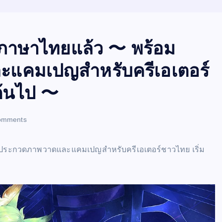
ันภาษาไทยแล้ว 〜 พร้อม
แคมเปญสำหรับครีเอเตอร์
นต้นไป 〜
omments