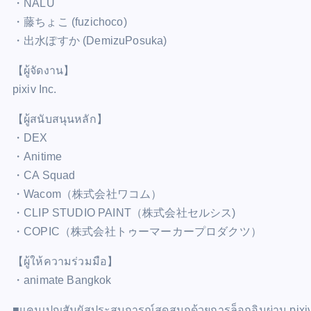
・NALU
・藤ちょこ (fuzichoco)
・出水ぽすか (DemizuPosuka)
【ผู้จัดงาน】
pixiv Inc.
【ผู้สนับสนุนหลัก】
・DEX
・Anitime
・CA Squad
・Wacom（株式会社ワコム）
・CLIP STUDIO PAINT（株式会社セルシス)
・COPIC（株式会社トゥーマーカープロダクツ）
【ผู้ให้ความร่วมมือ】
・animate Bangkok
■แคมเปญสัมผัสประสบการณ์สุดสนุกด้วยการล็อกอินผ่าน pixi