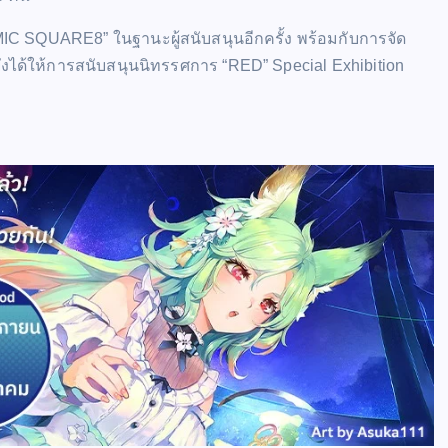
MIC SQUARE8” ในฐานะผู้สนับสนุนอีกครั้ง พร้อมกับการจัด
ังได้ให้การสนับสนุนนิทรรศการ “RED” Special Exhibition