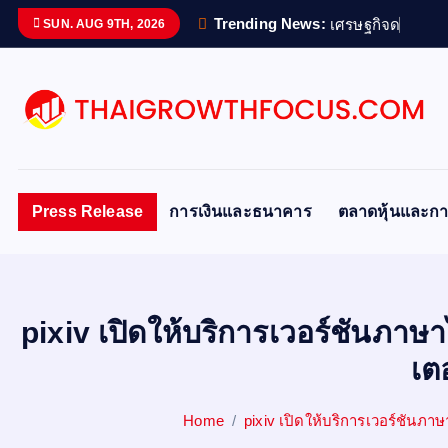
S
Trending News:
เ
ศ
ร
ษ
ฐ
ก
จ
ด
จ
ท
ล
ข
SUN. AUG 9TH, 2026
k
i
p
t
o
c
o
Press Release
การเงินและธนาคาร
ตลาดหุ้นและกา
n
t
e
n
pixiv เปิดให้บริการเวอร์ชัน
t
เต
Home
pixiv เปิดให้บริการเวอร์ชันภ