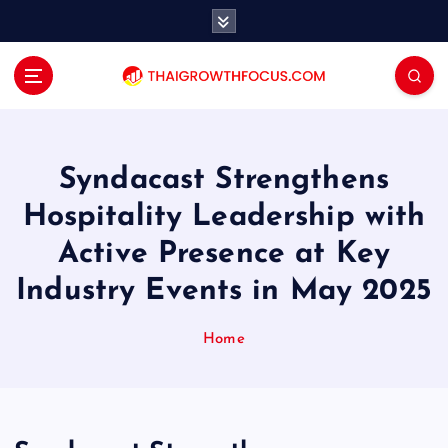
S
k
i
p
t
o
c
o
Syndacast Strengthens
n
Hospitality Leadership with
t
e
Active Presence at Key
n
Industry Events in May 2025
t
Home