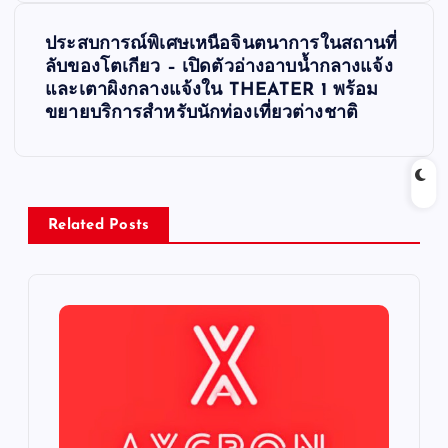
t
ประสบการณ์พิเศษเหนือจินตนาการในสถานที่
ลับของโตเกียว – เปิดตัวอ่างอาบน้ำกลางแจ้ง
n
และเตาผิงกลางแจ้งใน THEATER 1 พร้อม
ขยายบริการสำหรับนักท่องเที่ยวต่างชาติ
a
v
i
Related Posts
g
a
t
i