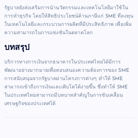
รัฐบาลยังส่งเสริมการนำนวัตกรรมและเทคโนโลยีมาใช้ใน
การทำธุรกิจ โดยให้สิทธิประโยชน์ด้านภาษีแก่ SME ที่ลงทุน
ในเทคโนโลยีและกระบวนการผลิตที่มีประสิทธิภาพ เพื่อเพิ่ม
ความสามารถในการแข่งขันในตลาดโลก
บทสรุป
บริการทางการเงินจากธนาคารในประเทศไทยได้มีการ
พัฒนาอย่างมากมายเพื่อตอบสนองความต้องการของ SME
การสนับสนุนจากรัฐบาลผ่านโครงการต่างๆ ทำให้ SME
สามารถเข้าถึงการเงินและเติบโตได้ง่ายขึ้น ซึ่งทำให้ SME
ในประเทศไทยสามารถมีบทบาทสำคัญในการขับเคลื่อน
เศรษฐกิจของประเทศได้