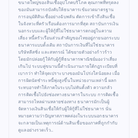
ขนาดใหญ่ของสินเชื่ออุปโภคบริโภค คุณภาพที่ทรุดลง
ของมันสามารถบังคับให้ธนาคารเข้มงวดมาตรฐาน
การอนุมัติสินเชื่ออย่างฉับพลัน ตัดการเข้าถึงสินเชื่อ
ในจังหวะที่ครัวเรือนต้องการมากที่สุด สถาบันการเงิน
นอกระบบและผู้ให้กู้ที่ไม่ใช่ธนาคารตกอยู่ในความ
เสี่ยง หนี้ครัวเรือนส่วนสำคัญของไทยอยู่ภายนอกระบบ
ธนาคารแบบดั้งเดิม สถาบันการเงินที่ไม่ใช่ธนาคาร
บริษัทลีสซิ่ง และสหกรณ์ ได้ขยายตัวอย่างก้าวร้าว
โดยมักปล่อยกู้ให้กับผู้กู้ที่ธนาคารพาณิชย์มองว่าเสี่ยง
เกินไป ระบบคู่ขนานนี้ดำเนินงานภายใต้กฎระเบียบที่
เบากว่า ทำให้จุดเปราะบางของมันโปร่งใสน้อยลง เมื่อ
การผิดนัดชำระหนี้พุ่งสูงขึ้นในหน่วยงานเหล่านี้ ผลก
ระทบอาจทำให้ภาคในระบบไม่ทันตั้งตัว ความกลัว
การติดเชื้อไปยังช่องทางธนาคารในระบบ การติดเชื้อ
สามารถไหลผ่านหลายช่องทาง ธนาคารมักเป็นผู้
จัดหาวงเงินสินเชื่อให้กับผู้ให้กู้ที่ไม่ใช่ธนาคาร นั่น
หมายความว่าปัญหาสภาพคล่องในระบบนอกธนาคาร
จะกลายเป็นเหตุการณ์ด้านสินเชื่อของภาคที่ถูกกำกับ
ดูแลอย่างรวดเร็ว…