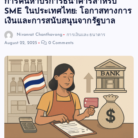
การค้นหาบริการธนาคารสำหรับ
SME ในประเทศไทย: โอกาสทางการ
เงินและการสนับสนุนจากรัฐบาล
Niranrat Chanthavong
การเงินและธนาคาร
August 22, 2025
0 Comments