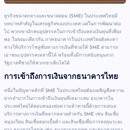
ธุรกิจขนาดกลางและขนาดย่อม (SME) ในประเทศไทยมี
บทบาทสำคัญในเศรษฐกิจของประเทศ แต่ในการพัฒนาต่อ
ไป พวกเขามักพบอุปสรรคในการเข้าถึงแหล่งเงินทุนที่เพียง
พอ ในขณะเดียวกัน ภาคธนาคารในประเทศไทยยังคงหา
ทางให้บริการโซลูชั่นทางการเงินที่ช่วยให้ SME สามารถ
เอาชนะอุปสรรคเหล่านี้ได้ พร้อมทั้งมีการสนับสนุนจาก
รัฐบาลที่ช่วยให้พวกเขาเติบโตได้
การเข้าถึงการเงินจากธนาคารไทย
หนึ่งในปัญหาหลักที่ SME ในประเทศไทยต้องเผชิญคือความ
ยากลำบากในการเข้าถึงเงินทุนที่เหมาะสม ธนาคารใน
ประเทศไทยได้ตอบสนองต่อความท้าทายนี้ด้วยการเสนอ
บริการทางการเงินที่หลากหลายสำหรับ SME เช่น สินเชื่อ
หมุนเวียน สินเชื่อดอกเบี้ยต่ำ และสินเชื่อเพื่อการลงทุนระยะ
ยาว ธนาคารใหญ่ๆ เช่น ธนาคารกรุงเทพ และธนาคารกรุง