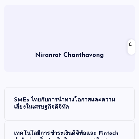
Niranrat Chanthavong
P
SMEs ไทยกับการนำทางโอกาสและความ
o
เสี่ยงในเศรษฐกิจดิจิทัล
s
เทคโนโลยีการชำระเงินดิจิทัลและ Fintech