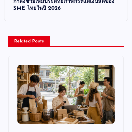
t
กำลังช่วยเพิ่มประสิทธิภาพกระแสเงินสดของ
SME ไทยในปี 2026
n
a
v
Related Posts
i
g
a
t
i
o