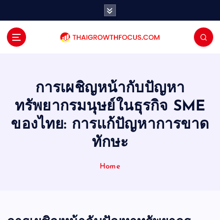
S
k
i
p
t
o
c
o
การเผชิญหน้ากับปัญหา
n
ทรัพยากรมนุษย์ในธุรกิจ SME
t
e
ของไทย: การแก้ปัญหาการขาด
n
ทักษะ
t
Home