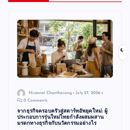
i
g
a
t
i
o
Niranrat Chanthavong
July 27, 2026
n
0 Comments
จากธุรกิจครอบครัวสู่สตาร์ทอัพยุคใหม่: ผู้
ประกอบการรุ่นใหม่ไทยกำลังผสมผสาน
มรดกทางธุรกิจกับนวัตกรรมอย่างไร