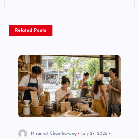
n
a
Related Posts
v
i
g
a
t
i
o
Niranrat Chanthavong
July 27, 2026