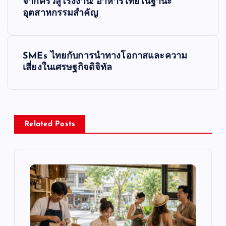
จากครัวสู่โรงงาน: อาหารไทยในฐานะ
o
อุตสาหกรรมสำคัญ
s
SMEs ไทยกับการนำทางโอกาสและความ
t
เสี่ยงในเศรษฐกิจดิจิทัล
n
a
Related Posts
v
i
g
a