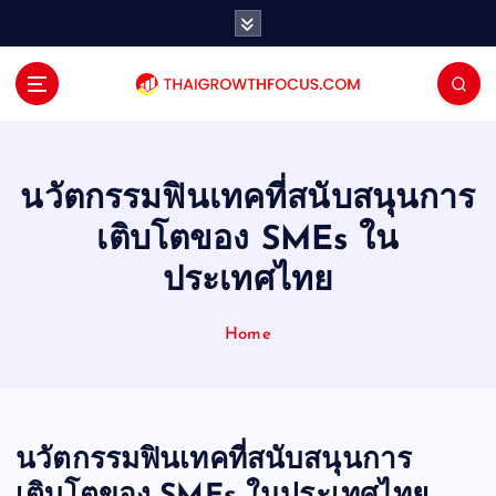
S
k
i
p
t
o
c
o
นวัตกรรมฟินเทคที่สนับสนุนการ
n
เติบโตของ SMEs ใน
t
e
ประเทศไทย
n
t
Home
นวัตกรรมฟินเทคที่สนับสนุนการ