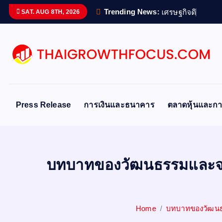
S
Trending News:
เ
ศ
ร
ษ
ฐ
ก
จ
ด
จ
ท
ล
ข
SAT. AUG 8TH, 2026
k
i
p
t
o
c
o
Press Release
การเงินและธนาคาร
ตลาดหุ้นและกา
n
t
e
n
บทบาทของวัฒนธรรมและจร
t
Home
บทบาทของวัฒนธ