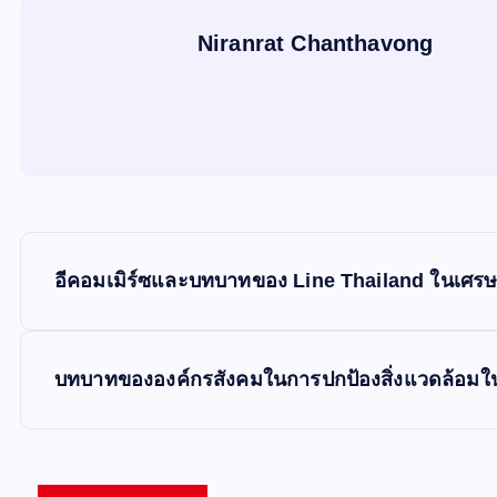
Niranrat Chanthavong
P
อีคอมเมิร์ซและบทบาทของ Line Thailand ในเศรษฐก
o
s
บทบาทขององค์กรสังคมในการปกป้องสิ่งแวดล้อม
t