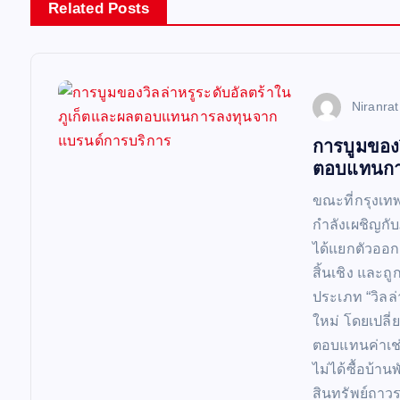
n
Related Posts
a
v
Niranra
การบูมของว
i
ตอบแทนกา
g
ขณะที่กรุงเท
กำลังเผชิญกับ
a
ได้แยกตัวออ
สิ้นเชิง และถ
t
ประเภท “วิลล่
ใหม่ โดยเปล
i
ตอบแทนค่าเช่
ไม่ได้ซื้อบ้า
สินทรัพย์ถาวร