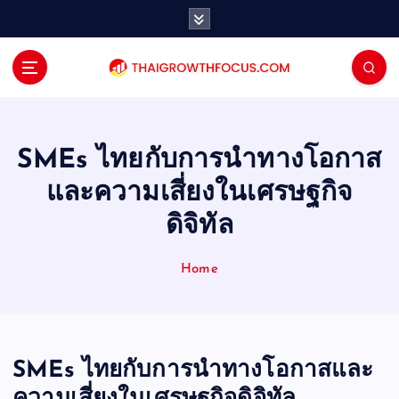
S
k
i
p
t
o
c
o
SMEs ไทยกับการนำทางโอกาส
n
และความเสี่ยงในเศรษฐกิจ
t
e
ดิจิทัล
n
t
Home
SMEs ไทยกับการนำทางโอกาสและ