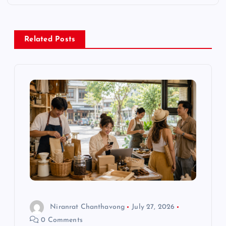
a
v
Related Posts
i
g
a
t
i
o
Niranrat Chanthavong
July 27, 2026
n
0 Comments