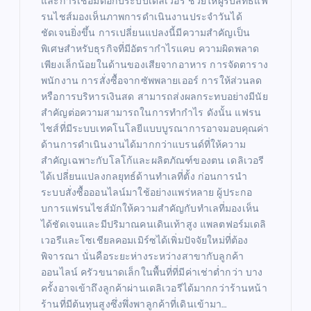
และการเชื่อมต่อกับระบบเดลิเวอรี ช่วยให้ผู้รับสิทธิ์แฟ
รนไชส์มองเห็นภาพการดำเนินงานประจำวันได้
ชัดเจนยิ่งขึ้น การเปลี่ยนแปลงนี้มีความสำคัญเป็น
พิเศษสำหรับธุรกิจที่มีอัตรากำไรแคบ ความผิดพลาด
เพียงเล็กน้อยในด้านของเสียจากอาหาร การจัดตาราง
พนักงาน การสั่งซื้อจากซัพพลายเออร์ การให้ส่วนลด
หรือการบริหารเงินสด สามารถส่งผลกระทบอย่างมีนัย
สำคัญต่อความสามารถในการทำกำไร ดังนั้น แฟรน
ไชส์ที่มีระบบเทคโนโลยีแบบบูรณาการอาจมอบคุณค่า
ด้านการดำเนินงานได้มากกว่าแบรนด์ที่ให้ความ
สำคัญเฉพาะกับโลโก้และผลิตภัณฑ์ของตน เดลิเวอรี
ได้เปลี่ยนแปลงกลยุทธ์ด้านทำเลที่ตั้ง ก่อนการนำ
ระบบสั่งซื้อออนไลน์มาใช้อย่างแพร่หลาย ผู้ประกอ
บการแฟรนไชส์มักให้ความสำคัญกับทำเลที่มองเห็น
ได้ชัดเจนและมีปริมาณคนเดินเท้าสูง แพลตฟอร์มเดลิ
เวอรีและโซเชียลคอมเมิร์ซได้เพิ่มปัจจัยใหม่ที่ต้อง
พิจารณา นั่นคือระยะห่างระหว่างสาขากับลูกค้า
ออนไลน์ ครัวขนาดเล็กในพื้นที่ที่มีค่าเช่าต่ำกว่า บาง
ครั้งอาจเข้าถึงลูกค้าผ่านเดลิเวอรีได้มากกว่าร้านหน้า
ร้านที่มีต้นทุนสูงซึ่งพึ่งพาลูกค้าที่เดินเข้ามา…