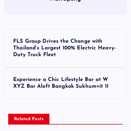
P
FLS Group Drives the Change with
o
Thailand’s Largest 100% Electric Heavy-
Duty Truck Fleet
s
t
Experience a Chic Lifestyle Bar at W
XYZ Bar Aloft Bangkok Sukhumvit 11
n
a
v
Related Posts