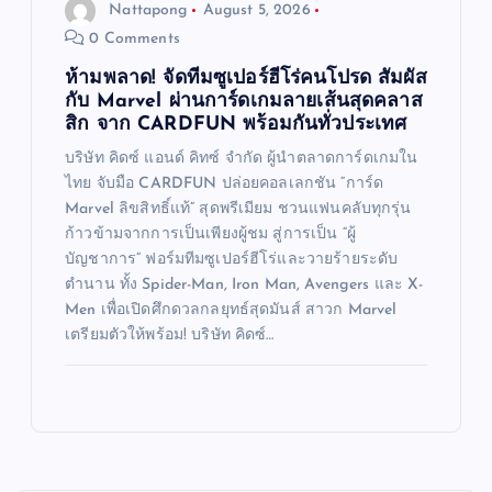
Nattapong
August 5, 2026
0 Comments
ห้ามพลาด! จัดทีมซูเปอร์ฮีโร่คนโปรด สัมผัส
กับ Marvel ผ่านการ์ดเกมลายเส้นสุดคลาส
สิก จาก CARDFUN พร้อมกันทั่วประเทศ
บริษัท คิดซ์ แอนด์ คิทซ์ จำกัด ผู้นำตลาดการ์ดเกมใน
ไทย จับมือ CARDFUN ปล่อยคอลเลกชัน “การ์ด
Marvel ลิขสิทธิ์แท้” สุดพรีเมียม ชวนแฟนคลับทุกรุ่น
ก้าวข้ามจากการเป็นเพียงผู้ชม สู่การเป็น “ผู้
บัญชาการ” ฟอร์มทีมซูเปอร์ฮีโร่และวายร้ายระดับ
ตำนาน ทั้ง Spider-Man, Iron Man, Avengers และ X-
Men เพื่อเปิดศึกดวลกลยุทธ์สุดมันส์ สาวก Marvel
เตรียมตัวให้พร้อม! บริษัท คิดซ์…