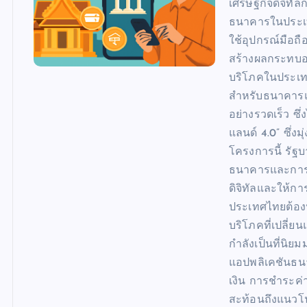
เศรษฐกิจดิจิทั
ธนาคารในประเทศ
ใช้อุปกรณ์มือถื
สร้างผลกระทบอย่
บริโภคในประเท
สำหรับธนาคารแล
อย่างรวดเร็ว ซึ
แลนด์ 4.0” ซึ่งม
โครงการนี้ รัฐ
ธนาคารและการเ
ดิจิทัลและให้กา
ประเทศไทยต้องป
บริโภคที่เปลี
กำลังเป็นที่นิ
แอปพลิเคชันธนา
เงิน การชำระค่
สะท้อนถึงแนวโน้