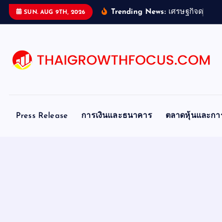
S
Trending News:
เ
ศ
ร
ษ
ฐ
ก
จ
ด
จ
ท
ล
SUN. AUG 9TH, 2026
k
i
p
t
o
c
o
n
Press Release
การเงินและธนาคาร
ตลาดหุ้นและกา
t
e
n
t