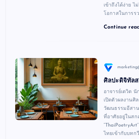
เข้าถึงได้ง่าย 
โอกาสในการรว
Continue rea
marketing
ศิลปะดิจิทั
อาจารย์เดวิด นั
เปิดตัวผลงานศิ
วัฒนธรรมอีสานสู
ที่อาศัยอยู่ในส
“ThaiPoetryArt
ไทยเข้ากับบทกว