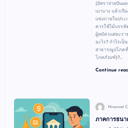
(อัตราจ่ายปันผล 
เบาบาง แล้วเรีย
แข่งภายในประ
ควรใช้ไม้บรรทัด
ผู้สมัครแต่ละรา
อะไร? กำไรเป็
สาธารณูปโภคที่ม
โภคภัณฑ์)?…
Continue rea
Niranrat 
ภาคการธนาคา