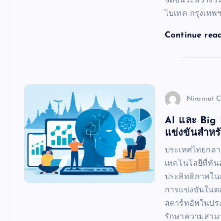
จัดขึ้นระหว่าง
ไบเทค กรุงเทพฯ
Continue rea
Niranrat 
AI และ Big 
แข่งขันสำหร
ประเทศไทยกลาย
เทคโนโลยีที่ทัน
ประสิทธิภาพในก
การแข่งขันในตลา
สตาร์ทอัพในปร
รักษาความสามา