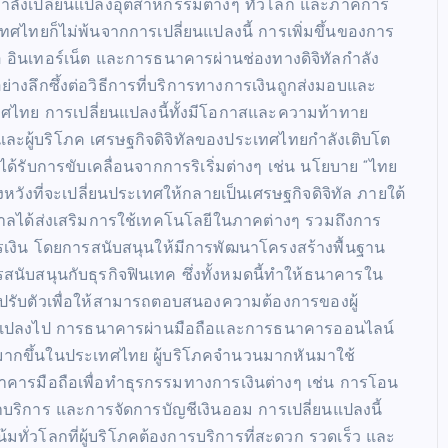
ลกำลังเปลี่ยนแปลงอุตสาหกรรมต่างๆ ทั่วโลก และภาคการ
ไทยก็ไม่พ้นจากการเปลี่ยนแปลงนี้ การเพิ่มขึ้นของการ
อ อินเทอร์เน็ต และการธนาคารผ่านช่องทางดิจิทัลกำลัง
างลึกซึ้งต่อวิธีการที่บริการทางการเงินถูกส่งมอบและ
ศไทย การเปลี่ยนแปลงนี้ทั้งมีโอกาสและความท้าทาย
ะผู้บริโภค เศรษฐกิจดิจิทัลของประเทศไทยกำลังเติบโต
่งได้รับการขับเคลื่อนจากการริเริ่มต่างๆ เช่น นโยบาย “ไทย
ุ่งหวังที่จะเปลี่ยนประเทศให้กลายเป็นเศรษฐกิจดิจิทัล ภายใต้
บาลได้ส่งเสริมการใช้เทคโนโลยีในภาคต่างๆ รวมถึงการ
งิน โดยการสนับสนุนให้มีการพัฒนาโครงสร้างพื้นฐาน
รสนับสนุนกับธุรกิจฟินเทค ซึ่งทั้งหมดนี้ทำให้ธนาคารใน
รับตัวเพื่อให้สามารถตอบสนองความต้องการของผู้
่ยนแปลงไป การธนาคารผ่านมือถือและการธนาคารออนไลน์
ยมมากขึ้นในประเทศไทย ผู้บริโภคจำนวนมากหันมาใช้
คารมือถือเพื่อทำธุรกรรมทางการเงินต่างๆ เช่น การโอน
าบริการ และการจัดการบัญชีเงินออม การเปลี่ยนแปลงนี้
มทั่วโลกที่ผู้บริโภคต้องการบริการที่สะดวก รวดเร็ว และ