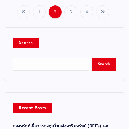
1
2
3
4
P
o
Search
s
t
Search
s
p
a
Recent Posts
g
กองทรัสต์เพื่อการลงทุนในอสังหาริมทรัพย์ (REITs) และ