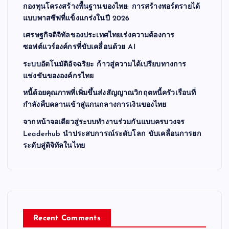
i
กองทุนโครงสร้างพื้นฐานของไทย: การสร้างพอร์ตรายได้
แบบพาสซีฟที่แข็งแกร่งในปี 2026
n
เศรษฐกิจดิจิทัลของประเทศไทยเร่งความต้องการ
ซอฟต์แวร์องค์กรที่ขับเคลื่อนด้วย AI
a
ระบบอัตโนมัติอัจฉริยะ ก้าวสู่ความได้เปรียบทางการ
t
แข่งขันขององค์กรไทย
หนี้ด้อยคุณภาพที่เพิ่มขึ้นส่งสัญญาณวิกฤตหนี้ครัวเรือนที่
i
กำลังคืบคลานเข้าสู่แกนกลางการเงินของไทย
จากหน้าจอเดียวสู่ระบบทำงานร่วมกันแบบครบวงจร
o
Leaderhub นำประสบการณ์ระดับโลก ขับเคลื่อนการยก
ระดับสู่ดิจิทัลในไทย
n
Recent Comments