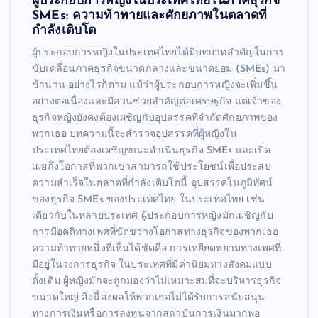
ผู้ประกอบการหญิงในประเทศไทยในภาคธุรกิจ
SMEs: ความท้าทายและศักยภาพในตลาดที่
กำลังเติบโต
ผู้ประกอบการหญิงในประเทศไทยได้มีบทบาทสำคัญในการ
ขับเคลื่อนภาคธุรกิจขนาดกลางและขนาดย่อม (SMEs) มา
ช้านาน อย่างไรก็ตาม แม้ว่าผู้ประกอบการหญิงจะเพิ่มขึ้น
อย่างต่อเนื่องและมีส่วนช่วยสำคัญต่อเศรษฐกิจ แต่เจ้าของ
ธุรกิจหญิงยังคงต้องเผชิญกับอุปสรรคที่จำกัดศักยภาพของ
พวกเธอ บทความนี้จะสำรวจอุปสรรคที่ผู้หญิงใน
ประเทศไทยต้องเผชิญขณะดำเนินธุรกิจ SMEs และเปิด
เผยถึงโอกาสที่พวกเขาสามารถใช้ประโยชน์เพื่อประสบ
ความสำเร็จในตลาดที่กำลังเติบโตนี้ อุปสรรคในภูมิทัศน์
ของธุรกิจ SMEs ของประเทศไทย ในประเทศไทย เช่น
เดียวกับในหลายประเทศ ผู้ประกอบการหญิงมักเผชิญกับ
การมีอคติทางเพศที่ขัดขวางโอกาสทางธุรกิจของพวกเธอ
ความท้าทายหนึ่งที่เห็นได้ชัดคือ การเหยียดหยามทางเพศที่
มีอยู่ในวงการธุรกิจ ในประเทศที่มีค่านิยมทางสังคมแบบ
ดั้งเดิม ผู้หญิงมักจะถูกมองว่าไม่เหมาะสมที่จะบริหารธุรกิจ
ขนาดใหญ่ สิ่งนี้ส่งผลให้พวกเธอไม่ได้รับการสนับสนุน
ทางการเงินหรือการลงทุนจากสถาบันการเงินมากพอ