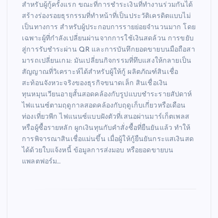
สำหรับผู้กู้ครั้งแรก ขณะที่การชำระเงินที่ทำงานร่วมกันได้
สร้างร่องรอยธุรกรรมที่ทำหน้าที่เป็นประวัติเครดิตแบบไม่
เป็นทางการ สำหรับผู้ประกอบการรายย่อยจำนวนมาก โดย
เฉพาะผู้ที่กำลังเปลี่ยนผ่านจากการใช้เงินสดล้วน การขยับ
สู่การรับชำระผ่าน QR และการบันทึกยอดขายบนมือถือสา
มารถเปลี่ยนเกม: มันเปลี่ยนกิจกรรมที่ทึบแสงให้กลายเป็น
สัญญาณที่วิเคราะห์ได้สำหรับผู้ให้กู้ ผลิตภัณฑ์สินเชื่อ
สะท้อนจังหวะจริงของธุรกิจขนาดเล็ก สินเชื่อเงิน
ทุนหมุนเวียนอายุสั้นสอดคล้องกับรูปแบบชำระรายสัปดาห์
ไฟแนนซ์ตามฤดูกาลสอดคล้องกับฤดูเก็บเกี่ยวหรือเดือน
ท่องเที่ยวพีก ไฟแนนซ์แบบฝังตัวที่เสนอผ่านมาร์เก็ตเพลส
หรือผู้ซื้อรายหลัก ผูกเงินทุนกับคำสั่งซื้อที่ยืนยันแล้ว ทำให้
การพิจารณาสินเชื่อแม่นขึ้น เมื่อผู้ให้กู้ยืนยันกระแสเงินสด
ได้ด้วยใบแจ้งหนี้ ข้อมูลการส่งมอบ หรือยอดขายบน
แพลตฟอร์ม…