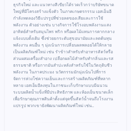
ธุรกิจใหม่ และแนวทางสีเขียวได้รวดเร็วกว่าบริษัทขนาด
ใหญ่ที่มีโครงสร้างแข็งตัว ในภาคเกษตรกรรม เอสเอ็มอี
กำลังทดลองวิธีแปรรูปที่ช่วยลดของเสียและการใช้
พลังงาน ตัวอย่างเช่น บางกิจการใช้โรงอบพลังงานแสง
อาทิตย์สำหรับสมุนไพร พริก หรือผลไม้แทนการตากกลาง
แจ้งแบบดั้งเดิม ซึ่งช่วยยกระดับสุขอนามัยและลดต้นทุน
พลังงาน คนอื่น ๆ มุ่งเน้นการเปลี่ยนผลพลอยได้ให้กลาย
เป็นผลิตภัณฑ์ใหม่ เช่น รำข้าวสำหรับทำอาหารสัตว์หรือ
ส่วนผสมเครื่องสำอาง เปลือกผลไม้สำหรับทำกลิ่นและรส
ธรรมชาติ หรือกากมันสำปะหลังสำหรับใช้ในวัตถุดิบชีว
พลังงาน ในภาคประมง นวัตกรรมมักมุ่งเน้นไปที่การ
จัดการห่วงโซ่ความเย็นและการสร้างผลิตภัณฑ์ที่หลาก
หลาย เอสเอ็มอีลงทุนในภาชนะเก็บรักษาแบบมีฉนวน
ระบบผลิตน้ำแข็งที่มีประสิทธิภาพ และห้องเย็นขนาดเล็ก
เพื่อรักษาคุณภาพสินค้าตั้งแต่จุดขึ้นสัตว์น้ำจนถึงโรงงาน
แปรรูป พวกเขายังพัฒนาผลิตภัณฑ์ใหม่ เช่น…