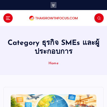
S
k
i
p
t
o
c
o
Category ธุรกิจ SMEs และผู้
n
ประกอบการ
t
e
n
Home
t