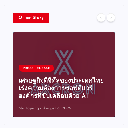
Other Story
PRESS RELEASE
PRESS REL
ศรษฐกิจดิจิทัลของประเทศไทย
ระบบอัตโน
ร่งความต้องการซอฟต์แวร์
ความได้
ค์กรที่ขับเคลื่อนด้วย AI
ขององค์
ttapong
August 6, 2026
Nattapong