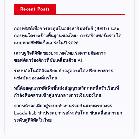
a
Recent Posts
g
กองทรัสต์เพื่อการลงทุนในอสังหาริมทรัพย์ (REITs) และ
i
กองทุนโครงสร้างพื้นฐานของไทย: การสร้างพอร์ตรายได้
แบบพาสซีฟที่แข็งแกร่งในปี 2026
n
เศรษฐกิจดิจิทัลของประเทศไทยเร่งความต้องการ
ซอฟต์แวร์องค์กรที่ขับเคลื่อนด้วย AI
a
ระบบอัตโนมัติอัจฉริยะ ก้าวสู่ความได้เปรียบทางการ
t
แข่งขันขององค์กรไทย
หนี้ด้อยคุณภาพที่เพิ่มขึ้นส่งสัญญาณวิกฤตหนี้ครัวเรือนที่
i
กำลังคืบคลานเข้าสู่แกนกลางการเงินของไทย
จากหน้าจอเดียวสู่ระบบทำงานร่วมกันแบบครบวงจร
o
Leaderhub นำประสบการณ์ระดับโลก ขับเคลื่อนการยก
ระดับสู่ดิจิทัลในไทย
n