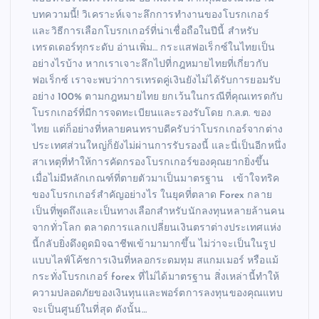
บทความนี้! วิเคราะห์เจาะลึกการทำงานของโบรกเกอร์
และวิธีการเลือกโบรกเกอร์ที่น่าเชื่อถือในปีนี้ สำหรับ
เทรดเดอร์ทุกระดับ อ่านเพิ่ม… กระแสฟอเร็กซ์ในไทยเป็น
อย่างไรบ้าง หากเราเจาะลึกไปที่กฎหมายไทยที่เกี่ยวกับ
ฟอเร็กซ์ เราจะพบว่าการเทรดคู่เงินยังไม่ได้รับการยอมรับ
อย่าง 100% ตามกฎหมายไทย ยกเว้นในกรณีที่คุณเทรดกับ
โบรกเกอร์ที่มีการจดทะเบียนและรองรับโดย ก.ล.ต. ของ
ไทย แต่ก็อย่างที่หลายคนทราบดีครับว่าโบรกเกอร์จากต่าง
ประเทศส่วนใหญ่ก็ยังไม่ผ่านการรับรองนี้ และนี่เป็นอีกหนึ่ง
สาเหตุที่ทำให้การคัดกรองโบรกเกอร์ของคุณยากยิ่งขึ้น
เมื่อไม่มีหลักเกณฑ์ที่ตายตัวมาเป็นมาตรฐาน เข้าใจทริค
ของโบรกเกอร์สำคัญอย่างไร ในยุคที่ตลาด Forex กลาย
เป็นที่พูดถึงและเป็นทางเลือกสำหรับนักลงทุนหลายล้านคน
จากทั่วโลก ตลาดการแลกเปลี่ยนเงินตราต่างประเทศแห่ง
นี้กลับยิ่งดึงดูดมิจฉาชีพเข้ามามากขึ้น ไม่ว่าจะเป็นในรูป
แบบไลฟ์โค้ชการเงินที่หลอกระดมทุม สแกมเมอร์ หรือแม้
กระทั่งโบรกเกอร์ forex ที่ไม่ได้มาตรฐาน สิ่งเหล่านี้ทำให้
ความปลอดภัยของเงินทุนและพอร์ตการลงทุนของคุณแทบ
จะเป็นศูนย์ในที่สุด ดังนั้น…