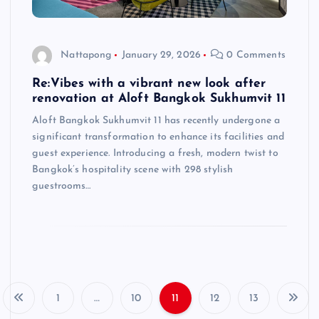
Nattapong
January 29, 2026
0 Comments
Re:Vibes with a vibrant new look after
renovation at Aloft Bangkok Sukhumvit 11
Aloft Bangkok Sukhumvit 11 has recently undergone a
significant transformation to enhance its facilities and
guest experience. Introducing a fresh, modern twist to
Bangkok’s hospitality scene with 298 stylish
guestrooms…
1
…
10
11
12
13
P