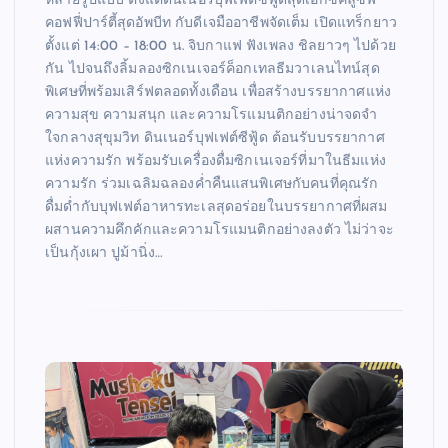
หลายรูปแบบ ตั้งแต่ดินเนอร์บุฟเฟต์ซีฟู้ดสุดเอ็กซ์คลูซีฟ
คอฟฟี่ปาร์ตี้สุดอัพบีท กับดีเจมืออาชีพจัดเต็ม เปิดแทร็กยาว
ตั้งแต่ 14:00 – 18:00 น. จิบกาแฟ ฟังเพลง ชิลยาวๆ ไปด้วย
กัน ไปจนถึงลิ้มลองซิกเนเจอร์ค็อกเทลธีมวาเลนไทน์สุด
พิเศษที่พร้อมเสิร์ฟตลอดทั้งเดือน เพื่อสร้างบรรยากาศแห่ง
ความสุข ความสนุก และความโรแมนติกอย่างน่าจดจำ
ใจกลางสุขุมวิท ดินเนอร์บุฟเฟต์ซีฟู้ด ต้อนรับบรรยากาศ
แห่งความรัก พร้อมรับเครื่องดื่มซิกเนเจอร์ที่มาในธีมแห่ง
ความรัก ร่วมเฉลิมฉลองค่ำคืนแสนพิเศษกับคนที่คุณรัก
ดื่มด่ำกับบุฟเฟต์อาหารทะเลสุดอร่อยในบรรยากาศที่ผสม
ผสานความคึกคักและความโรแมนติกอย่างลงตัว ไม่ว่าจะ
เป็นกุ้งเผา ปูม้านิ่ง…