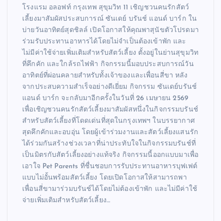
โรงแรม อลอฟท์ กรุงเทพ สุขุมวิท 11 เชิญชวนคนรักสัตว์
เลี้ยงมาสัมผัสประสบการณ์ ซันเดย์ บรันช์ แอนด์ บาร์ก ใน
บ่ายวันอาทิตย์สุดชิลล์ เปิดโอกาสให้คุณพาสุนัขตัวโปรดมา
ร่วมรับประทานอาหารได้โดยไม่จำเป็นต้องเข้าพัก และ
ไม่มีค่าใช้จ่ายเพิ่มเติมสำหรับสัตว์เลี้ยง ตั้งอยู่ในย่านสุขุมวิท
ที่คึกคัก และใกล้รถไฟฟ้า กิจกรรมนี้มอบประสบการณ์วัน
อาทิตย์ที่ผ่อนคลายสำหรับทั้งเจ้าของและเพื่อนสี่ขา หลัง
จากประสบความสำเร็จอย่างดีเยี่ยม กิจกรรม ซันเดย์บรันช์
แอนด์ บาร์ก จะกลับมาอีกครั้งในวันที่ 26 เมษายน 2569
เพื่อเชิญชวนคนรักสัตว์เลี้ยงมาสัมผัสหนึ่งในกิจกรรมบรันช์
สำหรับสัตว์เลี้ยงที่โดดเด่นที่สุดในกรุงเทพฯ ในบรรยากาศ
สุดคึกคักและอบอุ่น โดยผู้เข้าร่วมงานและสัตว์เลี้ยงแสนรัก
ได้ร่วมกันสร้างช่วงเวลาที่น่าประทับใจในกิจกรรมบรันช์ที่
เป็นมิตรกับสัตว์เลี้ยงอย่างแท้จริง กิจกรรมนี้ออกแบบมาเพื่อ
เอาใจ Pet Parents ที่ชื่นชอบการรับประทานอาหารบุฟเฟต์
แบบไม่อั้นพร้อมสัตว์เลี้ยง โดยเปิดโอกาสให้สามารถพา
เพื่อนสี่ขามาร่วมบรันช์ได้โดยไม่ต้องเข้าพัก และไม่มีค่าใช้
จ่ายเพิ่มเติมสำหรับสัตว์เลี้ยง…