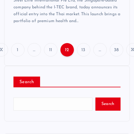
Steel Elite International Pte Ltd, the Singapore-based
company behind the I-TEC brand, today announces its
official entry into the Thai market. This launch brings a
portfolio of premium health and…
1
…
11
12
13
…
38
P
o
Search
s
t
Search
s
p