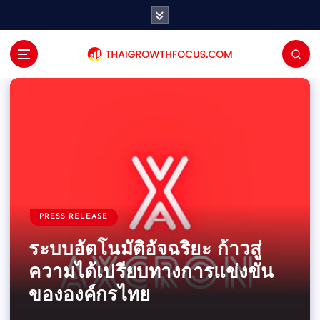
S
k
i
p
t
o
c
o
n
t
e
ตลาดหุ้นและการลงทุน
PRESS RELEASE
PRESS RELEASE
n
การเงินและธนาคาร
กองทรัสต์เพื่อการลงทุนใน
จากหน้าจอเดียวสู่ระบบทำงาน
ห้ามพลาด! จัดทีมซูเปอร์ฮีโร่คน
t
PRESS RELEASE
PRESS RELEASE
อสังหาริมทรัพย์ (REITs) และ
หนี้ด้อยคุณภาพที่เพิ่มขึ้นส่ง
ร่วมกันแบบครบวงจร
โปรด สัมผัสกับ Marvel ผ่าน
กองทุนโครงสร้างพื้นฐานของ
เศรษฐกิจดิจิทัลของประเทศไทย
ระบบอัตโนมัติอัจฉริยะ ก้าวสู่
สัญญาณวิกฤตหนี้ครัวเรือนที่
Leaderhub นำประสบการณ์
การ์ดเกมลายเส้นสุดคลาสสิก
ไทย: การสร้างพอร์ตรายได้แบบ
เร่งความต้องการซอฟต์แวร์
ความได้เปรียบทางการแข่งขัน
กำลังคืบคลานเข้าสู่แกนกลาง
ระดับโลก ขับเคลื่อนการยก
จาก CARDFUN พร้อมกันทั่ว
พาสซีฟที่แข็งแกร่งในปี 2026
องค์กรที่ขับเคลื่อนด้วย AI
ขององค์กรไทย
การเงินของไทย
ระดับสู่ดิจิทัลในไทย
ประเทศ