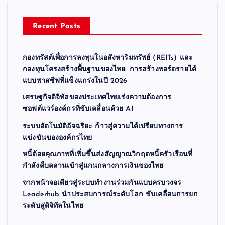
a
Recent Posts
g
กองทรัสต์เพื่อการลงทุนในอสังหาริมทรัพย์ (REITs) และ
i
กองทุนโครงสร้างพื้นฐานของไทย: การสร้างพอร์ตรายได้
แบบพาสซีฟที่แข็งแกร่งในปี 2026
n
เศรษฐกิจดิจิทัลของประเทศไทยเร่งความต้องการ
ซอฟต์แวร์องค์กรที่ขับเคลื่อนด้วย AI
a
ระบบอัตโนมัติอัจฉริยะ ก้าวสู่ความได้เปรียบทางการ
t
แข่งขันขององค์กรไทย
หนี้ด้อยคุณภาพที่เพิ่มขึ้นส่งสัญญาณวิกฤตหนี้ครัวเรือนที่
i
กำลังคืบคลานเข้าสู่แกนกลางการเงินของไทย
จากหน้าจอเดียวสู่ระบบทำงานร่วมกันแบบครบวงจร
o
Leaderhub นำประสบการณ์ระดับโลก ขับเคลื่อนการยก
ระดับสู่ดิจิทัลในไทย
n