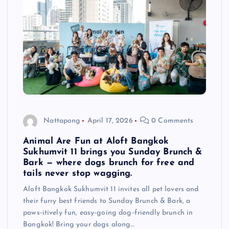
Nattapong
April 17, 2026
0 Comments
Animal Are Fun at Aloft Bangkok
Sukhumvit 11 brings you Sunday Brunch &
Bark — where dogs brunch for free and
tails never stop wagging.
Aloft Bangkok Sukhumvit 11 invites all pet lovers and
their furry best friends to Sunday Brunch & Bark, a
paws‑itively fun, easy‑going dog‑friendly brunch in
Bangkok! Bring your dogs along…